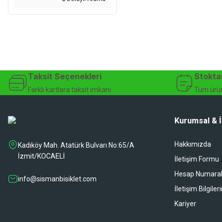
Taksit Seçenekleri
Stokta
Farklı kartlara taksit imkanı
Tüm ürün
Kurumsal & İ
Hakkımızda
Kadıköy Mah. Atatürk Bulvarı No:65/A
İzmit/KOCAELİ
İletişim Formu
Hesap Numaral
info@sismanbisiklet.com
İletişim Bilgiler
Kariyer