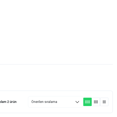
Favorilerim
Giriş Yap
Sepetim
E-
İM
SCOOTER
plam 2 ürün