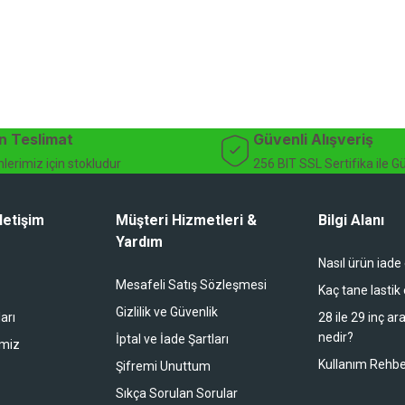
n Teslimat
Güvenli Alışveriş
lerimiz için stokludur
256 BIT SSL Sertifika ile G
letişim
Müşteri Hizmetleri &
Bilgi Alanı
Yardım
Nasıl ürün iade
Mesafeli Satış Sözleşmesi
Kaç tane lastik
Gizlilik ve Güvenlik
arı
28 ile 29 inç ar
nedir?
İptal ve İade Şartları
imiz
Kullanım Rehbe
Şifremi Unuttum
Sıkça Sorulan Sorular