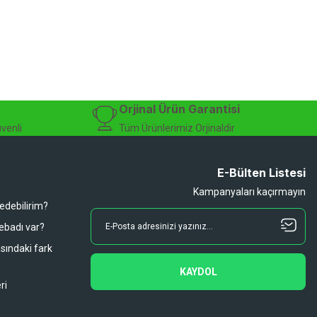
Orjinal Ürün Garantisi
üvenli
Tüm Ürünlerimiz Orjinaldir
E-Bülten Listesi
Kampanyaları kaçırmayın
 edebilirim?
 ebadı var?
asındaki fark
KAYDOL
ri