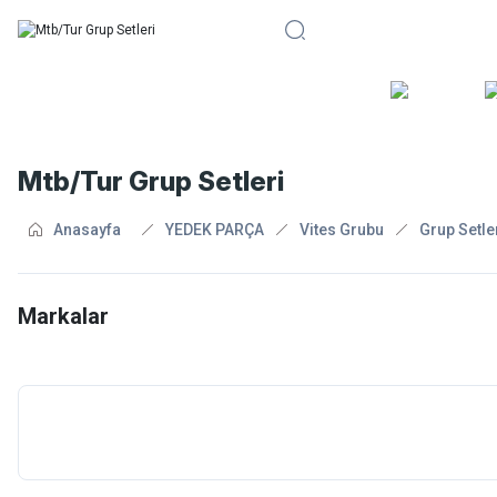
BİSİKLE
Mtb/Tur Grup Setleri
Anasayfa
YEDEK PARÇA
Vites Grubu
Grup Setle
Markalar
Sram