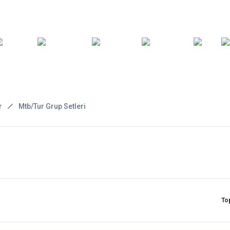
ARA
YEDEK
T
AKSESUARLAR
ASKI/TAŞIMA
TAMİR/BAKIM
GİY
PARÇA
r
Mtb/Tur Grup Setleri
To