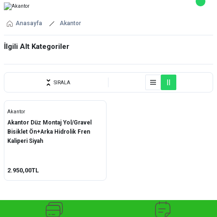
Anasayfa
Akantor
İlgili Alt Kategoriler
YEDEK PARÇA
SIRALA
Akantor
Akantor Düz Montaj Yol/Gravel
Bisiklet Ön+Arka Hidrolik Fren
Kaliperi Siyah
2.950,00TL