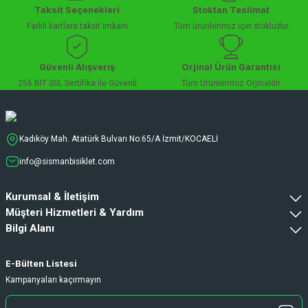
Taksit Seçenekleri
Stoktan Teslimat
Farklı kartlara taksit imkanı
Tüm ürünlerimiz için stokludur
Güvenli Alışveriş
Orjinal Ürün Garantisi
256 BIT SSL Sertifika ile Güvenli
Tüm Ürünlerimiz Orjinaldir
Kadıköy Mah. Atatürk Bulvarı No:65/A İzmit/KOCAELİ
info@sismanbisiklet.com
Kurumsal & İletişim
Müşteri Hizmetleri & Yardım
Bilgi Alanı
E-Bülten Listesi
Kampanyaları kaçırmayın