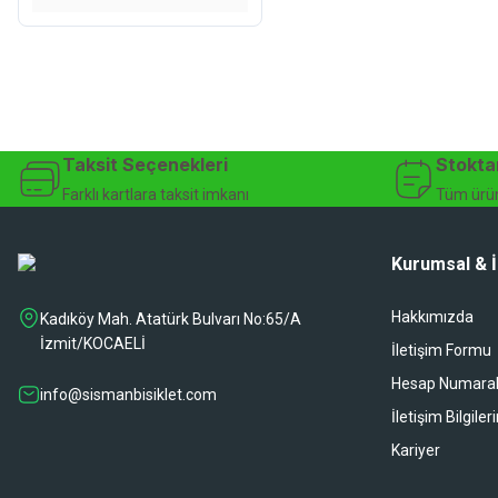
Taksit Seçenekleri
Stokta
Farklı kartlara taksit imkanı
Tüm ürün
Kurumsal & İ
Hakkımızda
Kadıköy Mah. Atatürk Bulvarı No:65/A
İzmit/KOCAELİ
İletişim Formu
Hesap Numaral
info@sismanbisiklet.com
İletişim Bilgiler
Kariyer