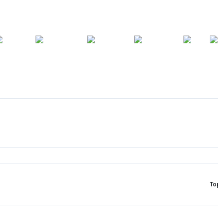
ARA
YEDEK
T
AKSESUARLAR
ASKI/TAŞIMA
TAMİR/BAKIM
GİY
PARÇA
To