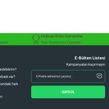
Orjinal Ürün Garantisi
üvenli
Tüm Ürünlerimiz Orjinaldir
E-Bülten Listesi
Kampanyaları kaçırmayın
 edebilirim?
 ebadı var?
asındaki fark
KAYDOL
ri