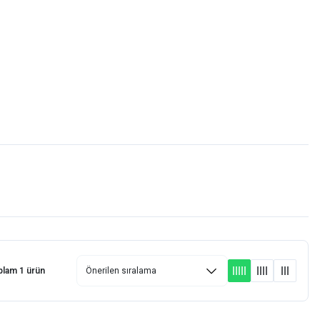
Favorilerim
Giriş Yap
Sepetim (0)
E-
İM
SCOOTER
plam 1 ürün