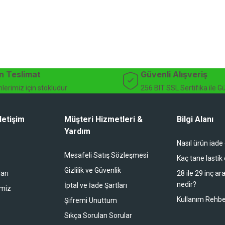
n Teslimat
Güvenli Alışveriş
lerimiz için stokludur
256 BIT SSL Sertifika ile G
letişim
Müşteri Hizmetleri &
Bilgi Alanı
Yardım
Nasıl ürün iade
Mesafeli Satış Sözleşmesi
Kaç tane lastik
Gizlilik ve Güvenlik
arı
28 ile 29 inç ar
nedir?
İptal ve İade Şartları
imiz
Kullanım Rehbe
Şifremi Unuttum
Sıkça Sorulan Sorular