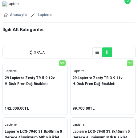
0
Anasayfa
Lapierre
İlgili Alt Kategoriler
BİSİKLET
SIRALA
YEDEK PARÇA
Yeni
Yeni
Lapierre
Lapierre
29 Lapierre Zesty TR 5.9 12v
29 Lapierre Zesty TR 3.9 11v
H.Disk Fren Dağ Bisikleti
H.Disk Fren Dağ Bisikleti
142.000,00TL
99.700,00TL
Lapierre
Lapierre
Lapierre LCS-7940 31.8x40mm 0
Lapierre LCS-7940 31.8x45mm 0
Derece Alüminyum Mtb Bisiklet
Derece Alüminyum Mtb Bisiklet