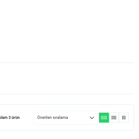
Favorilerim
Giriş Yap
Sepetim
E-
İM
SCOOTER
plam 3 ürün