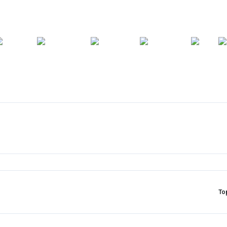
ARA
YEDEK
T
AKSESUARLAR
ASKI/TAŞIMA
TAMİR/BAKIM
GİY
PARÇA
To