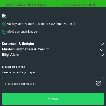
256 BIT SSL Sertifika ile Güvenli
Tüm Ürünlerimiz Orjinaldir
Kadıköy Mah. Atatürk Bulvarı No:65/A İzmit/KOCAELİ
info@sismanbisiklet.com
Kurumsal & İletişim
Müşteri Hizmetleri & Yardım
Bilgi Alanı
E-Bülten Listesi
Kampanyaları kaçırmayın
KAYDOL