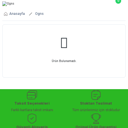
0
Anasayfa
Ogns
Ürün Bulunamadı.
Taksit Seçenekleri
Stoktan Teslimat
Farklı kartlara taksit imkanı
Tüm ürünlerimiz için stokludur
Güvenli Alışveriş
Orjinal Ürün Garantisi