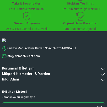
Taksit Seçenekleri
Stoktan Teslimat
Farklı kartlara taksit imkanı
Tüm ürünlerimiz için stokludur
Güvenli Alışveriş
Orjinal Ürün Garantisi
256 BIT SSL Sertifika ile Güvenli
Tüm Ürünlerimiz Orjinaldir
Kadıköy Mah. Atatürk Bulvarı No:65/A İzmit/KOCAELİ
info@sismanbisiklet.com
Kurumsal & İletişim
Müşteri Hizmetleri & Yardım
Bilgi Alanı
E-Bülten Listesi
Kampanyaları kaçırmayın