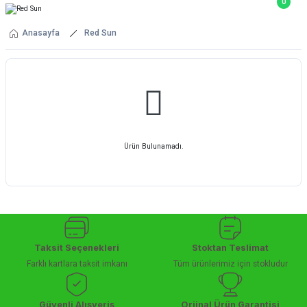
0
Anasayfa
Red Sun
Ürün Bulunamadı.
Taksit Seçenekleri
Stoktan Teslimat
Farklı kartlara taksit imkanı
Tüm ürünlerimiz için stokludur
Güvenli Alışveriş
Orjinal Ürün Garantisi