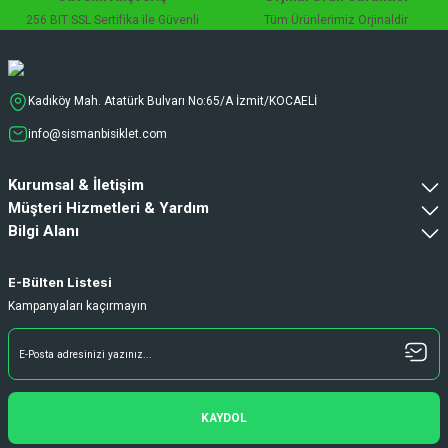
256 BIT SSL Sertifika ile Güvenli
Tüm Ürünlerimiz Orjinaldir
Kadıköy Mah. Atatürk Bulvarı No:65/A İzmit/KOCAELİ
info@sismanbisiklet.com
Kurumsal & İletişim
Müşteri Hizmetleri & Yardım
Bilgi Alanı
E-Bülten Listesi
Kampanyaları kaçırmayın
KAYDOL