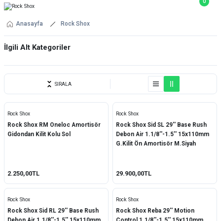
0
Anasayfa
Rock Shox
İlgili Alt Kategoriler
YEDEK PARÇA
SIRALA
Rock Shox
Rock Shox
Rock Shox RM Oneloc Amortisör
Rock Shox Sid SL 29'' Base Rush
Gidondan Kilit Kolu Sol
Debon Air 1.1/8''-1.5'' 15x110mm
G.Kilit Ön Amortisör M.Siyah
2.250,00TL
29.900,00TL
Rock Shox
Rock Shox
Rock Shox Sid RL 29'' Base Rush
Rock Shox Reba 29'' Motion
Debon Air 1.1/8''-1.5'' 15x110mm
Control 1.1/8''-1.5'' 15x110mm