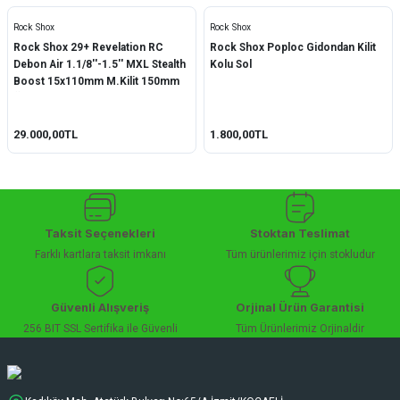
Rock Shox
Rock Shox
Rock Shox 29+ Revelation RC
Rock Shox Poploc Gidondan Kilit
Debon Air 1.1/8''-1.5'' MXL Stealth
Kolu Sol
Boost 15x110mm M.Kilit 150mm
Ön Amortisör
29.000,00TL
1.800,00TL
Taksit Seçenekleri
Stoktan Teslimat
Farklı kartlara taksit imkanı
Tüm ürünlerimiz için stokludur
Güvenli Alışveriş
Orjinal Ürün Garantisi
256 BIT SSL Sertifika ile Güvenli
Tüm Ürünlerimiz Orjinaldir