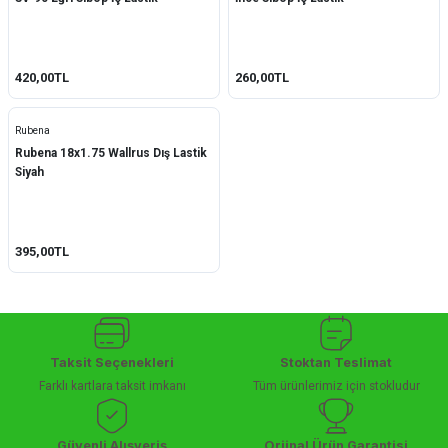
420,00TL
260,00TL
Rubena
Rubena 18x1.75 Wallrus Dış Lastik
Siyah
395,00TL
Taksit Seçenekleri
Stoktan Teslimat
Farklı kartlara taksit imkanı
Tüm ürünlerimiz için stokludur
Güvenli Alışveriş
Orjinal Ürün Garantisi