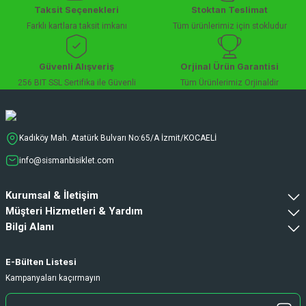
Taksit Seçenekleri
Stoktan Teslimat
Farklı kartlara taksit imkanı
Tüm ürünlerimiz için stokludur
Güvenli Alışveriş
Orjinal Ürün Garantisi
256 BIT SSL Sertifika ile Güvenli
Tüm Ürünlerimiz Orjinaldir
Kadıköy Mah. Atatürk Bulvarı No:65/A İzmit/KOCAELİ
info@sismanbisiklet.com
Kurumsal & İletişim
Müşteri Hizmetleri & Yardım
Bilgi Alanı
E-Bülten Listesi
Kampanyaları kaçırmayın