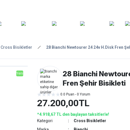
ARA
YEDEK
T
AKSESUARLAR
ASKI/TAŞIMA
TAMİR/BAKIM
GİY
PARÇA
Cross Bisikletler
28 Bianchi Newtourer 24 24v H.Disk Fren Şehi
28 Bianchi Newtour
Yeni
Fren Şehir Bisikleti
0.0 Puan - 0 Yorum
27.200,00TL
*4.918,67 TL den başlayan taksitlerle!
Kategori
Cross Bisikletler
Marka
Bianchi