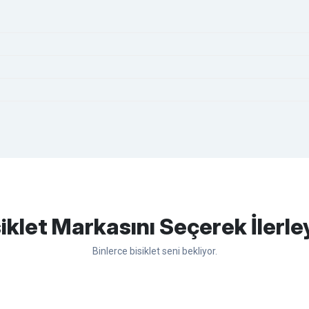
apasağlam lastik yanak kısmından
Bu ürüne ilk yorumu siz yapın!
iklet Markasını Seçerek İlerle
Binlerce bisiklet seni bekliyor.
Yorum Yaz
sso
Ümit
Bisan
WRC