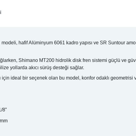
i
ng modeli, hafif Alüminyum 6061 kadro yapısı ve SR Suntour amor
sağlarken, Shimano MT200 hidrolik disk fren sistemi güçlü ve gü
abilize yollarda akıcı sürüş desteği sağlar.
ı için ideal bir seçenek olan bu model, konfor odaklı geometrisi 
/8”
 mm