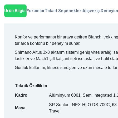
Ürün Bilgisi
Yorumlar
Taksit Seçenekleri
Alışveriş Deneyim
Konfor ve performansı bir araya getiren Bianchi trekki
turlarda konforlu bir deneyim sunar.
Shimano Altus 3x8 aktarım sistemi geniş vites aralığı 
lastikler ve Mach1 çift kat jant seti ise asfalt ve hafif st
Günlük kullanım, fitness sürüşleri ve uzun mesafe turlar
Teknik Özellikler
Kadro
Alüminyum 6061, Semi Integrated 1.1
SR Suntour NEX-HLO-DS-700C, 63
Maşa
Travel