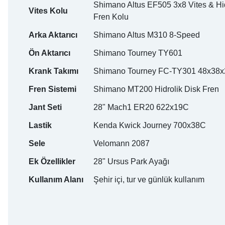
Shimano Altus EF505 3x8 Vites & Hid
Vites Kolu
Fren Kolu
Arka Aktarıcı
Shimano Altus M310 8-Speed
Ön Aktarıcı
Shimano Tourney TY601
Krank Takımı
Shimano Tourney FC-TY301 48x38
Fren Sistemi
Shimano MT200 Hidrolik Disk Fren
Jant Seti
28" Mach1 ER20 622x19C
Lastik
Kenda Kwick Journey 700x38C
Sele
Velomann 2087
Ek Özellikler
28" Ursus Park Ayağı
Kullanım Alanı
Şehir içi, tur ve günlük kullanım