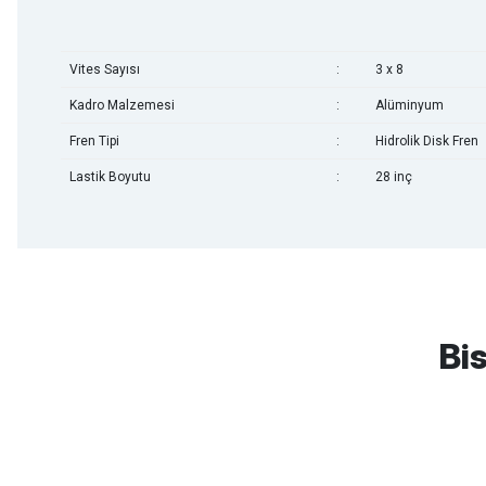
Vites Sayısı
:
3 x 8
Kadro Malzemesi
:
Alüminyum
Fren Tipi
:
Hidrolik Disk Fren
Lastik Boyutu
:
28 inç
mtb urban downhill için almanızı tavsiye etmem aldıktan 1 ay sonra s
3cm yarıldı ama normal sürüşe uygun
Bis
Erim GÜLAĞIZ | 28/07/2026
Hızlı ve güzel paketleme.
Bahriye Akay Tan | 21/07/2026
Scott
Carraro
Bianchi
Kron
Lapierre
Mo