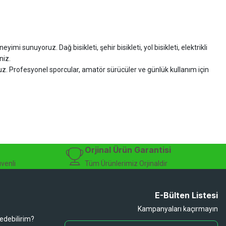
imi sunuyoruz. Dağ bisikleti, şehir bisikleti, yol bisikleti, elektrikli
niz.
ruz. Profesyonel sporcular, amatör sürücüler ve günlük kullanım için
zman desteği sunuyoruz.
isiklet alışverişinizi güvenle gerçekleştirebilirsiniz.
 modelleri, yedek parçalar ve aksesuarlar en avantajlı fiyatlarla sizleri
sesuarları, online bisiklet mağazası
Orjinal Ürün Garantisi
üvenli
Tüm Ürünlerimiz Orjinaldir
E-Bülten Listesi
Kampanyaları kaçırmayın
 edebilirim?