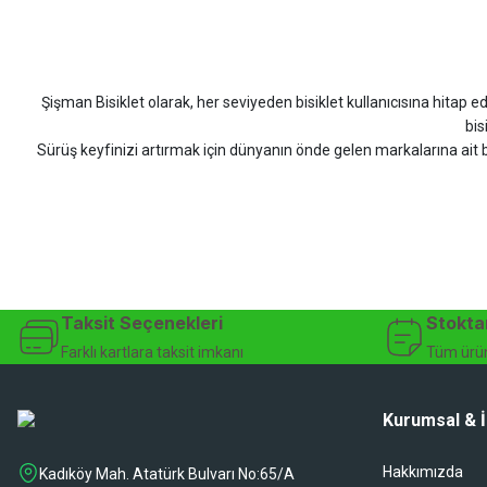
Siparişim problemsiz geldi teşekkürler.
DOĞUŞ GÖKTAY | 17/07/2026
Şişman Bisiklet olarak, her seviyeden bisiklet kullanıcısına hitap eden
Uygun olursa alacağım
bis
Sürüş keyfinizi artırmak için dünyanın önde gelen markalarına ait b
Hüseyin Akıncı | 14/07/2026
bisiklet arayan herkes
Hızlı kargo, güvenli ödeme seçenekleri, satış sonrası 
çok güzel dayanikli
Şişman Bisiklet ile ister şehir içinde konforlu sürüşün keyfini çıkarın,
Yağız ÖNAL | 02/07/2026
bisiklet mağazası, bisiklet satış, 
Çok iyi site ilerde büyür
Taksit Seçenekleri
Stokta
A... A... | 01/07/2026
Farklı kartlara taksit imkanı
Tüm ürün
Ürün oldukça hızlı bir şekilde elime geçti. Ve sorunsuzdu.
Kurumsal & İ
Ali Haydar Sağlam | 27/06/2026
Hakkımızda
Kadıköy Mah. Atatürk Bulvarı No:65/A
sipariş sonrası 2 iş gününde ürünler sorunsuz elime ulaştı ürünler kalite