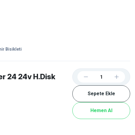
Favorilerim
Giriş Yap
Sepetim
E-
İM
SCOOTER
r Bisikleti
er 24 24v H.Disk
Sepete Ekle
Hemen Al