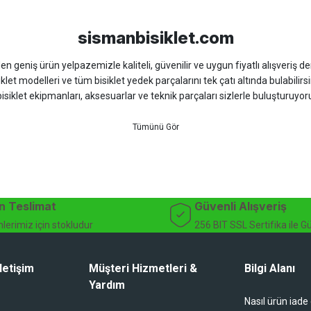
sismanbisiklet.com
 geniş ürün yelpazemizle kaliteli, güvenilir ve uygun fiyatlı alışveriş deney
iklet modelleri ve tüm bisiklet yedek parçalarını tek çatı altında bulabilirsi
isiklet ekipmanları, aksesuarlar ve teknik parçaları sizlerle buluşturuyo
 için doğru ürünü kolayca seçebileceğiniz detaylı ürün açıklamaları ve u
teknik destek ve müşteri memnuniyeti odaklı hizmet anlayışımız sayesinde b
 ister doğada performansınızı zirveye taşıyın. İhtiyacınız olan tüm bisiklet
bekliyor.
dağ bisikleti fiyatları, bisiklet yedek parça, elektrikli bisiklet, bisiklet ak
n Teslimat
Güvenli Alışveriş
lerimiz için stokludur
256 BIT SSL Sertifika ile G
letişim
Müşteri Hizmetleri &
Bilgi Alanı
Yardım
Nasıl ürün iade
li duruyor koltuk zaten full konfor