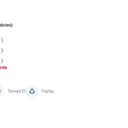
dirimi)
 )
 )
 )
goda
Tavsiye Et
Paylaş