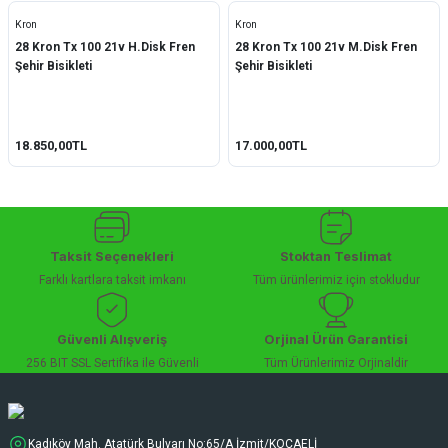
Kron
Kron
28 Kron Tx 100 21v H.Disk Fren
28 Kron Tx 100 21v M.Disk Fren
Şehir Bisikleti
Şehir Bisikleti
18.850,00TL
17.000,00TL
Taksit Seçenekleri
Stoktan Teslimat
Farklı kartlara taksit imkanı
Tüm ürünlerimiz için stokludur
Güvenli Alışveriş
Orjinal Ürün Garantisi
256 BIT SSL Sertifika ile Güvenli
Tüm Ürünlerimiz Orjinaldir
Kadıköy Mah. Atatürk Bulvarı No:65/A İzmit/KOCAELİ