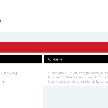
i
Açıklama
Alüminyum 1-1/8” yarı-entegre kadro, alümi
YDROFORMED
Tourney TY300 arka vites, Shimao EF41 3X7 
Sportive 220, yenilenen renkleriyle karşınız
İTLİ