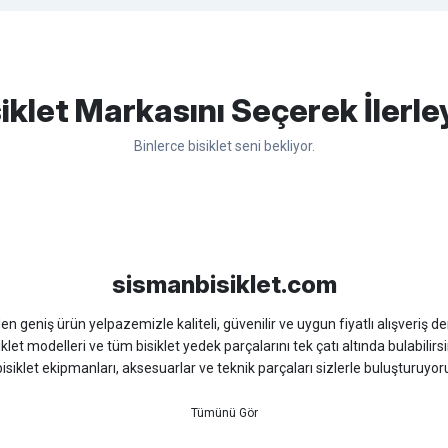
apasağlam lastik yanak kısmından
Bu ürüne ilk yorumu siz yapın!
iklet Markasını Seçerek İlerle
Binlerce bisiklet seni bekliyor.
Yorum Yaz
sso
Ümit
Bisan
WRC
sismanbisiklet.com
 geniş ürün yelpazemizle kaliteli, güvenilir ve uygun fiyatlı alışveriş deney
iklet modelleri ve tüm bisiklet yedek parçalarını tek çatı altında bulabilirsi
isiklet ekipmanları, aksesuarlar ve teknik parçaları sizlerle buluşturuyo
 için doğru ürünü kolayca seçebileceğiniz detaylı ürün açıklamaları ve u
teknik destek ve müşteri memnuniyeti odaklı hizmet anlayışımız sayesinde b
 ister doğada performansınızı zirveye taşıyın. İhtiyacınız olan tüm bisiklet