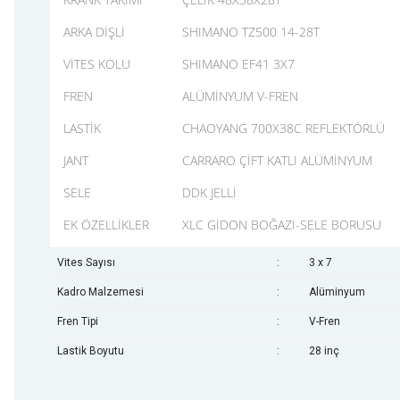
ARKA DİŞLİ
SHIMANO TZ500 14-28T
VİTES KOLU
SHIMANO EF41 3X7
FREN
ALÜMİNYUM V-FREN
LASTİK
CHAOYANG 700X38C REFLEKTÖRLÜ
JANT
CARRARO ÇİFT KATLI ALÜMİNYUM
SELE
DDK JELLİ
EK ÖZELLİKLER
XLC GİDON BOĞAZI-SELE BORUSU
Vites Sayısı
:
3 x 7
Kadro Malzemesi
:
Alüminyum
Fren Tipi
:
V-Fren
Lastik Boyutu
:
28 inç