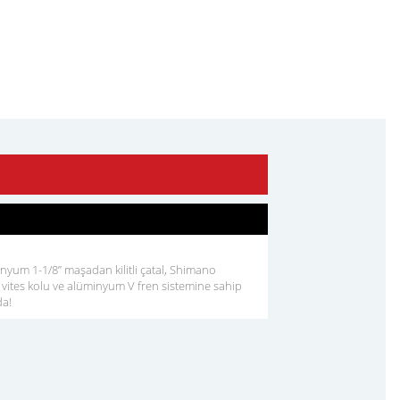
nyum 1-1/8” maşadan kilitli çatal, Shimano
vites kolu ve alüminyum V fren sistemine sahip
da!