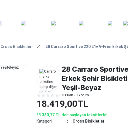
ARA
YEDEK
T
AKSESUARLAR
ASKI/TAŞIMA
TAMİR/BAKIM
GİY
PARÇA
Cross Bisikletler
28 Carraro Sportive 220 21v V-Fren Erkek Şe
28 Carraro Sportiv
Erkek Şehir Bisikle
Yeşil-Beyaz
0.0 Puan - 0 Yorum
18.419,00TL
*3.330,77 TL den başlayan taksitlerle!
Kategori
Cross Bisikletler