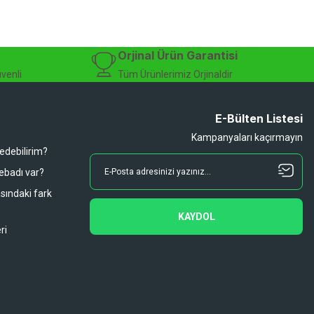
sesuarları, online bisiklet mağazası
Orjinal Ürün Garantisi
üvenli
Tüm Ürünlerimiz Orjinaldir
E-Bülten Listesi
Kampanyaları kaçırmayın
 edebilirim?
 ebadı var?
asındaki fark
KAYDOL
ri