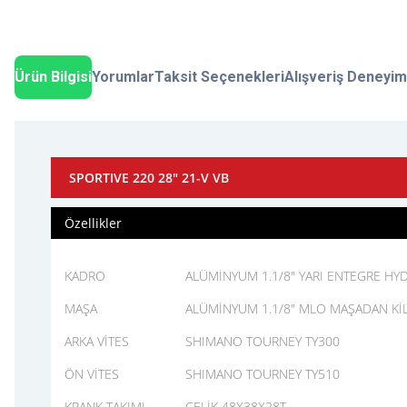
Ürün Bilgisi
Yorumlar
Taksit Seçenekleri
Alışveriş Deneyim
SPORTIVE 220 28" 21-V VB
Özellikler
KADRO
ALÜMİNYUM 1.1/8" YARI ENTEGRE H
MAŞA
ALÜMİNYUM 1.1/8" MLO MAŞADAN KİL
ARKA VİTES
SHIMANO TOURNEY TY300
ÖN VİTES
SHIMANO TOURNEY TY510
KRANK TAKIMI
ÇELİK 48X38X28T