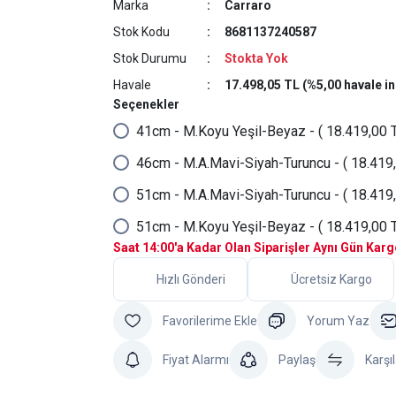
Marka
Carraro
Stok Kodu
8681137240587
Stok Durumu
Stokta Yok
Havale
17.498,05 TL (%5,00 havale in
Seçenekler
41cm - M.Koyu Yeşil-Beyaz - ( 18.419,00 T
46cm - M.A.Mavi-Siyah-Turuncu - ( 18.419,
51cm - M.A.Mavi-Siyah-Turuncu - ( 18.419,
51cm - M.Koyu Yeşil-Beyaz - ( 18.419,00 T
Saat 14:00'a Kadar Olan Siparişler Aynı Gün Kar
Hızlı Gönderi
Ücretsiz Kargo
Yorum Yaz
Fiyat Alarmı
Paylaş
Karşıl