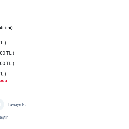
dirimi)
L )
00 TL )
00 TL )
L )
goda
Tavsiye Et
aştır