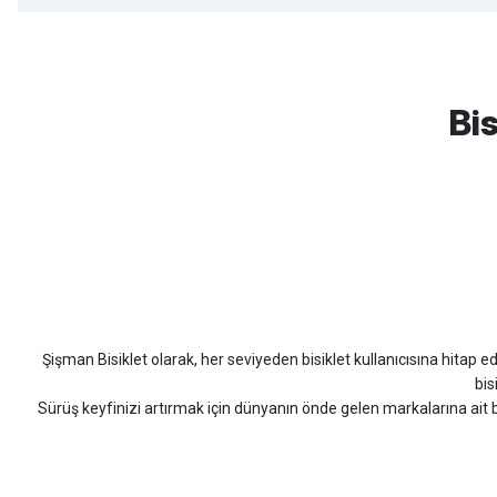
mtb urban downhill için almanızı tavsiye etmem aldıktan 1 ay sonra s
3cm yarıldı ama normal sürüşe uygun
Bis
Erim GÜLAĞIZ | 28/07/2026
Hızlı ve güzel paketleme.
Bahriye Akay Tan | 21/07/2026
Scott
Carraro
Bianchi
Kron
Lapierre
Mo
Siparişim problemsiz geldi teşekkürler.
DOĞUŞ GÖKTAY | 17/07/2026
Şişman Bisiklet olarak, her seviyeden bisiklet kullanıcısına hitap eden
Uygun olursa alacağım
bis
Sürüş keyfinizi artırmak için dünyanın önde gelen markalarına ait b
Hüseyin Akıncı | 14/07/2026
bisiklet arayan herkes
Hızlı kargo, güvenli ödeme seçenekleri, satış sonrası 
çok güzel dayanikli
Şişman Bisiklet ile ister şehir içinde konforlu sürüşün keyfini çıkarın,