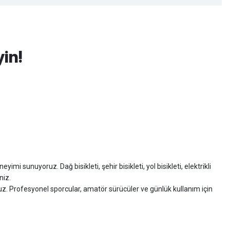
yin!
imi sunuyoruz. Dağ bisikleti, şehir bisikleti, yol bisikleti, elektrikli
niz.
ruz. Profesyonel sporcular, amatör sürücüler ve günlük kullanım için
zman desteği sunuyoruz.
isiklet alışverişinizi güvenle gerçekleştirebilirsiniz.
 modelleri, yedek parçalar ve aksesuarlar en avantajlı fiyatlarla sizleri