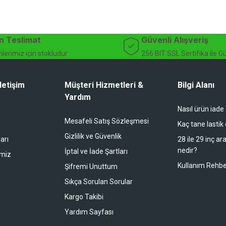
bekliyor.
dağ bisikleti fiyatları, bisiklet yedek parça, elektrikli bisiklet, bisiklet ak
n Teslimat
Güvenli Alışveriş
lerimiz için stokludur
256 BIT SSL Sertifika ile G
letişim
Müşteri Hizmetleri &
Bilgi Alanı
Yardım
Nasıl ürün iade
li duruyor koltuk zaten full konfor
Mesafeli Satış Sözleşmesi
Kaç tane lastik
Gizlilik ve Güvenlik
arı
28 ile 29 inç ar
nedir?
İptal ve İade Şartları
imiz
buradan alışveriş yapacağım
Kullanım Rehbe
Şifremi Unuttum
Sıkça Sorulan Sorular
Kargo Takibi
 bir alışveriş oldu. Teşekkürler.
Yardım Sayfası