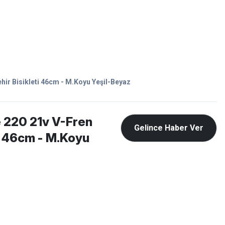
Favorilerim
Giriş Yap
Sepetim
E-
İM
SCOOTER
hir Bisikleti 46cm - M.Koyu Yeşil-Beyaz
e 220 21v V-Fren
Gelince Haber Ver
ti 46cm - M.Koyu