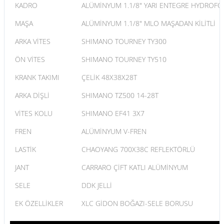
KADRO
ALÜMİNYUM 1.1/8" YARI ENTEGRE HYDROF
MAŞA
ALÜMİNYUM 1.1/8" MLO MAŞADAN KİLİTLİ
ARKA VİTES
SHIMANO TOURNEY TY300
ÖN VİTES
SHIMANO TOURNEY TY510
KRANK TAKIMI
ÇELİK 48X38X28T
ARKA DİŞLİ
SHIMANO TZ500 14-28T
VİTES KOLU
SHIMANO EF41 3X7
FREN
ALÜMİNYUM V-FREN
LASTİK
CHAOYANG 700X38C REFLEKTÖRLÜ
JANT
CARRARO ÇİFT KATLI ALÜMİNYUM
SELE
DDK JELLİ
EK ÖZELLİKLER
XLC GİDON BOĞAZI-SELE BORUSU