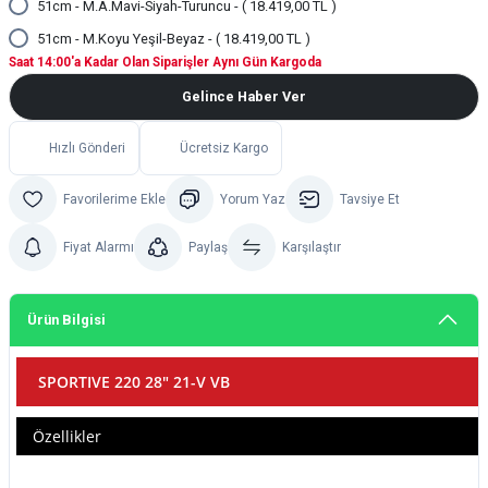
51cm - M.A.Mavi-Siyah-Turuncu - ( 18.419,00 TL )
51cm - M.Koyu Yeşil-Beyaz - ( 18.419,00 TL )
Saat 14:00'a Kadar Olan Siparişler Aynı Gün Kargoda
Gelince Haber Ver
Hızlı Gönderi
Ücretsiz Kargo
Yorum Yaz
Tavsiye Et
Fiyat Alarmı
Paylaş
Karşılaştır
Ürün Bilgisi
SPORTIVE 220 28" 21-V VB
Özellikler