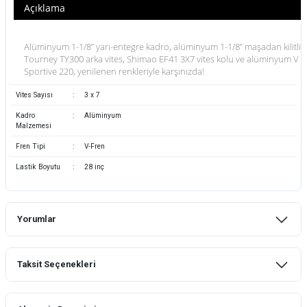
Açıklama
Alüminyum 1-1/8” yarı-entegre kadro, alüminyum 1-1/8” maşadan kilitli 
Tourney TY300 arka vites, Shimao EF41 3X7 vites kolu ve alüminyum V f
Sportive 220, yenilenen renkleriyle karşınızda!
Vites Sayısı
:
3 x 7
Kadro
:
Alüminyum
Malzemesi
Fren Tipi
:
V-Fren
Lastik Boyutu
:
28 inç
Yorumlar
Taksit Seçenekleri
Bu ürüne ilk yorumu siz yapın!