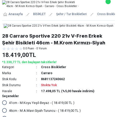
Anasayfa
BİSİKLET
Şehir / Tur Bisikletleri
Cross Bisiklet
28 Carraro Sportive 220 21v V-Fren Erkek
Şehir Bisikleti 46cm - M.Krom Kırmızı-Siyah
0.0 Puan - 0 Yorum
18.419,00TL
*3.330,77 TL den başlayan taksitlerle!
Kategori
Cross Bisikletler
Marka
Carraro
Stok Kodu
8681137240662
Stok Durumu
Stokta Yok
Havale
17.498,05 TL (%5,00 havale indirimi)
Seçenekler
41cm - M.Koyu Yeşil-Beyaz - ( 18.419,00 TL )
46cm - M.A.Mavi-Siyah-Turuncu - ( 18.419,00 TL )