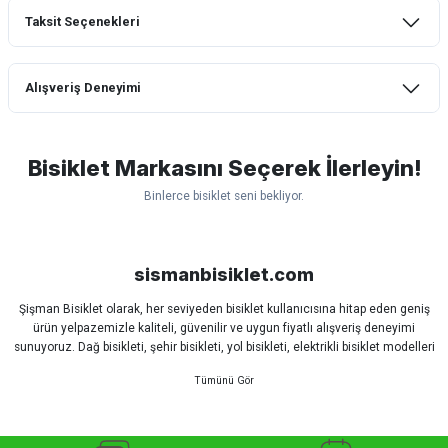
Taksit Seçenekleri
Bu ürüne ilk yorumu siz yapın!
Alışveriş Deneyimi
Yorum Yaz
mtb urban downhill için almanızı tavsiye
etmem aldıktan 1 ay sonra sapasağlam
lastik yanak kısmından 3cm yarıldı ama
Bisiklet Markasını Seçerek İlerleyin!
normal sürüşe uygun
Binlerce bisiklet seni bekliyor.
Erim GÜLAĞIZ | 28/07/2026
Scott
Carraro
Bianchi
Kron
Lapierre
Mosso
Ümit
Hızlı ve güzel paketleme.
Bisan
WRC
sismanbisiklet.com
Bahriye Akay Tan | 21/07/2026
Şişman Bisiklet olarak, her seviyeden bisiklet kullanıcısına hitap eden geniş
ürün yelpazemizle kaliteli, güvenilir ve uygun fiyatlı alışveriş deneyimi
Siparişim problemsiz geldi teşekkürler.
sunuyoruz. Dağ bisikleti, şehir bisikleti, yol bisikleti, elektrikli bisiklet modelleri
DOĞUŞ GÖKTAY | 17/07/2026
ve tüm bisiklet yedek parçalarını tek çatı altında bulabilirsiniz.
Sürüş keyfinizi artırmak için dünyanın önde gelen markalarına ait bisiklet
ekipmanları, aksesuarlar ve teknik parçaları sizlerle buluşturuyoruz.
Uygun olursa alacağım
Profesyonel sporcular, amatör sürücüler ve günlük kullanım için bisiklet arayan
herkes için doğru ürünü kolayca seçebileceğiniz detaylı ürün açıklamaları ve
Hüseyin Akıncı | 14/07/2026