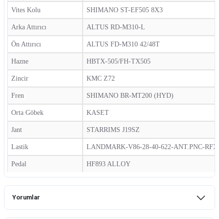
Vites Kolu
SHIMANO ST-EF505 8X3
Arka Attırıcı
ALTUS RD-M310-L
Ön Attırıcı
ALTUS FD-M310 42/48T
Hazne
HBTX-505/FH-TX505
Zincir
KMC Z72
Fren
SHIMANO BR-MT200 (HYD)
Orta Göbek
KASET
Jant
STARRIMS J19SZ
Lastik
LANDMARK-V86-28-40-622-ANT.PNC-RFX
Pedal
HF893 ALLOY
Yorumlar