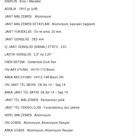
DİSİPLİN : Kros / Maraton
AĞIRLIK : 1815 gr (çift)
JANT MALZEMESİ : Alüminyum
JANT MALZEMESİ DETAYLARI : Alüminyum, kaynaklı bağlantı
JANT YÜKSEKLİĞİ : Ön ve arka: 20 mm
JANT GENİŞLİĞİ : 28,5 mm
İÇ JANT GENİŞLİĞİ (KANAL) ETRTO : 23C
LASTİK GENİŞLİĞİ : 2,0” ila 2,35”
FREN SİSTEMİ : Centerlock Disk fren
ÖN AKS UYUMU : HH15-110 Boost
ARKA AKS UYUMU : HH12-148 Boost ÖN
ÖN JANT TEL SAYISI: 28, Sol 14 – Sağ 14
ARKA JANT TEL SAYISI: 28, Sol 14 – Sağ 14
JANT TEL MALZEMESİ : Paslanmaz çelik
JANT TEL TEKNOLOJİSİ : Yuvarlatılmış, düz çekme
NİPEL MALZEMESİ : Alüminyum
ÖN GÖBEK : Alüminyum, Alüminyum flanşlar
ARKA GÖBEK : Alüminyum, Alüminyum flanşlar