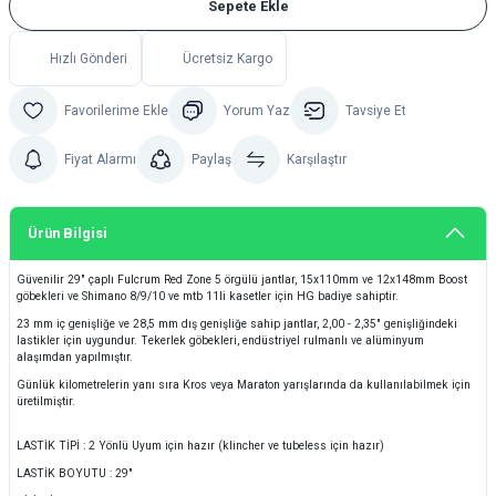
Sepete Ekle
Hızlı Gönderi
Ücretsiz Kargo
Yorum Yaz
Tavsiye Et
Fiyat Alarmı
Paylaş
Karşılaştır
Ürün Bilgisi
Güvenilir 29" çaplı Fulcrum Red Zone 5 örgülü jantlar, 15x110mm ve 12x148mm Boost
göbekleri ve Shimano 8/9/10 ve mtb 11li kasetler için HG badiye sahiptir.
23 mm iç genişliğe ve 28,5 mm dış genişliğe sahip jantlar, 2,00 - 2,35" genişliğindeki
lastikler için uygundur. Tekerlek göbekleri, endüstriyel rulmanlı ve alüminyum
alaşımdan yapılmıştır.
Günlük kilometrelerin yanı sıra Kros veya Maraton yarışlarında da kullanılabilmek için
üretilmiştir.
LASTİK TİPİ : 2 Yönlü Uyum için hazır (klincher ve tubeless için hazır)
LASTİK BOYUTU : 29"