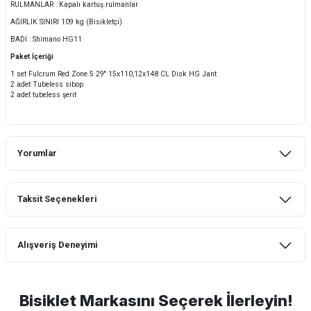
RULMANLAR : Kapalı kartuş rulmanlar
AĞIRLIK SINIRI 109 kg (Bisikletçi)
BADİ : Shimano HG11
Paket İçeriği
1 set Fulcrum Red Zone 5 29'' 15x110,12x148 CL Disk HG Jant
2 adet Tubeless sibop
2 adet tubeless şerit
Yorumlar
Taksit Seçenekleri
Bu ürüne ilk yorumu siz yapın!
Alışveriş Deneyimi
Yorum Yaz
mtb urban downhill için almanızı tavsiye
etmem aldıktan 1 ay sonra sapasağlam
lastik yanak kısmından 3cm yarıldı ama
Bisiklet Markasını Seçerek İlerleyin!
normal sürüşe uygun