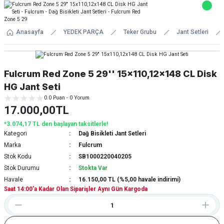
Anasayfa
YEDEK PARÇA
Teker Grubu
Jant Setleri
Fulcrum Red Zone 5 29'' 15x110,12x148 CL Disk
HG Jant Seti
0.0 Puan - 0 Yorum
17.000,00TL
*3.074,17 TL den başlayan taksitlerle!
Kategori
Dağ Bisikleti Jant Setleri
Marka
Fulcrum
Stok Kodu
SB1000220040205
Stok Durumu
Stokta Var
Havale
16.150,00 TL (%5,00 havale indirimi)
Saat 14:00'a Kadar Olan Siparişler Aynı Gün Kargoda