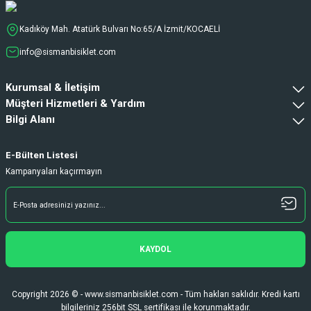
Ürün oldukça hızlı bir şekilde elime geçti.
Ve sorunsuzdu.
Kadıköy Mah. Atatürk Bulvarı No:65/A İzmit/KOCAELİ
Ali Haydar Sağlam | 27/06/2026
info@sismanbisiklet.com
sipariş sonrası 2 iş gününde ürünler
Kurumsal & İletişim
sorunsuz elime ulaştı ürünler kaliteli
duruyor koltuk zaten full konfor
Müşteri Hizmetleri & Yardım
Bilgi Alanı
Gökhan Türkekul | 22/06/2026
Her şey kusursuzdu çok memnun kaldım
E-Bülten Listesi
ihtiyaç durumunda tekrardan buradan
Kampanyaları kaçırmayın
alışveriş yapacağım
H... A... | 21/06/2026
Hızlı kargo ve teslimattan ötürü memnun
kaldım. İhtiyacımı karşılayan bir bir
KAYDOL
alışveriş oldu. Teşekkürler.
Fatih Gürcan | 15/06/2026
Copyright 2026 © - www.sismanbisiklet.com - Tüm hakları saklıdır. Kredi kartı
bilgileriniz 256bit SSL sertifikası ile korunmaktadır.
Deneyimini Paylaş
Diğer yorumları göster