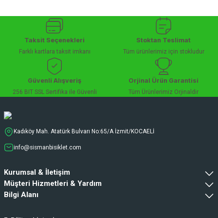
Taksit Seçenekleri
Stoktan Teslimat
Farklı kartlara taksit imkanı
Tüm ürünlerimiz için stokludur
Güvenli Alışveriş
Orjinal Ürün Garantisi
256 BIT SSL Sertifika ile Güvenli
Tüm Ürünlerimiz Orjinaldir
Kadıköy Mah. Atatürk Bulvarı No:65/A İzmit/KOCAELİ
info@sismanbisiklet.com
Kurumsal & İletişim
Müşteri Hizmetleri & Yardım
Bilgi Alanı