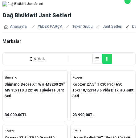
Dağ Bisikleti Jant Setleri
Anasayfa
YEDEK PARÇA
Teker Grubu
Jant Setleri
Dağ
Markalar
Fulcrum
SIRALA
Koozer
Shimano
Koozer
Shimano
Shimano Deore XT WH-M8200 29''
Koozer 27.5'' TR30 Pro+650
MS 15x110 ,12x148 Tubeless Jant
15x110,12x148 6 Vida Disk HG Jant
Ursus
Seti
Seti
34.000,00TL
23.990,00TL
Koozer
Ursus