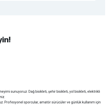
yin!
imi sunuyoruz. Dağ bisikleti, şehir bisikleti, yol bisikleti, elektrikli
niz.
ruz. Profesyonel sporcular, amatör sürücüler ve günlük kullanım için
zman desteği sunuyoruz.