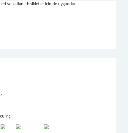
ri ve katlanır bisikletler için de uygundur.
oz
cu.inç
,
,