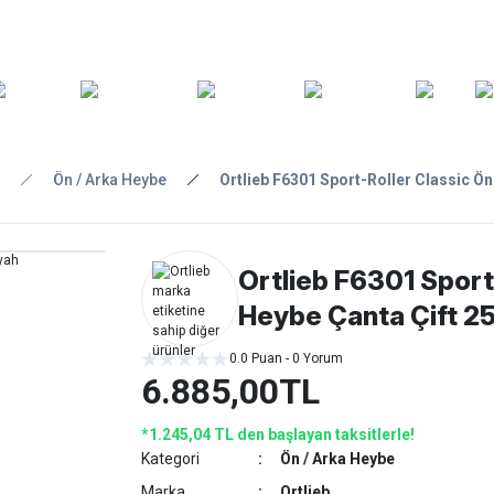
ARA
YEDEK
T
AKSESUARLAR
ASKI/TAŞIMA
TAMİR/BAKIM
GİY
PARÇA
Ön / Arka Heybe
Ortlieb F6301 Sport-Roller Classic Ön
Ortlieb F6301 Sport
Heybe Çanta Çift 25
0.0 Puan - 0 Yorum
6.885,00TL
*1.245,04 TL den başlayan taksitlerle!
Kategori
Ön / Arka Heybe
Marka
Ortlieb