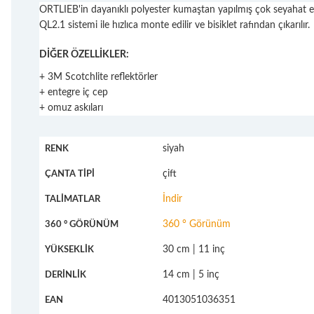
ORTLIEB'in dayanıklı polyester kumaştan yapılmış çok seyahat eden 
QL2.1 sistemi ile hızlıca monte edilir ve bisiklet rafından çıkarılır.
DİĞER ÖZELLİKLER:
+ 3M Scotchlite reflektörler
+ entegre iç cep
+ omuz askıları
siyah
RENK
çift
ÇANTA TİPİ
İndir
TALİMATLAR
360 ° Görünüm
360 ° GÖRÜNÜM
30 cm |
11 inç
YÜKSEKLİK
14 cm |
5 inç
DERİNLİK
4013051036351
EAN