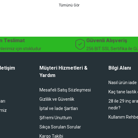
teknik destek ve müşteri memnuniyeti odaklı hizmet anlayışımız sayesinde b
 ister doğada performansınızı zirveye taşıyın. İhtiyacınız olan tüm bisiklet
bekliyor.
dağ bisikleti fiyatları, bisiklet yedek parça, elektrikli bisiklet, bisiklet ak
n Teslimat
Güvenli Alışveriş
lerimiz için stokludur
256 BIT SSL Sertifika ile G
letişim
Müşteri Hizmetleri &
Bilgi Alanı
Yardım
Nasıl ürün iade
li duruyor koltuk zaten full konfor
Mesafeli Satış Sözleşmesi
Kaç tane lastik
Gizlilik ve Güvenlik
arı
28 ile 29 inç ar
nedir?
İptal ve İade Şartları
imiz
buradan alışveriş yapacağım
Kullanım Rehbe
Şifremi Unuttum
Sıkça Sorulan Sorular
Kargo Takibi
 bir alışveriş oldu. Teşekkürler.