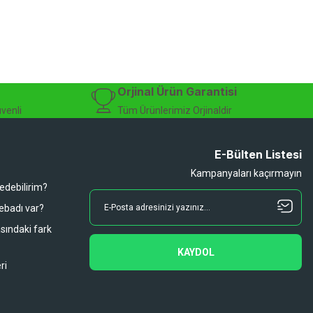
isiklet alışverişinizi güvenle gerçekleştirebilirsiniz.
 modelleri, yedek parçalar ve aksesuarlar en avantajlı fiyatlarla sizleri
sesuarları, online bisiklet mağazası
Orjinal Ürün Garantisi
üvenli
Tüm Ürünlerimiz Orjinaldir
E-Bülten Listesi
Kampanyaları kaçırmayın
 edebilirim?
 ebadı var?
asındaki fark
KAYDOL
ri