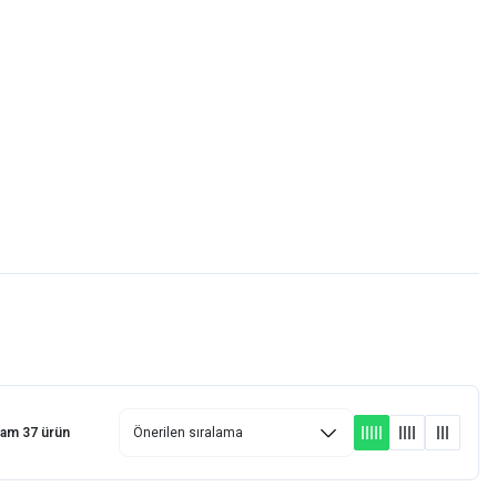
Favorilerim
Giriş Yap
Sepetim
E-
İM
SCOOTER
lam 37 ürün