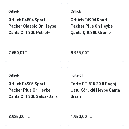
Ortlieb
Ortlieb
Ortlieb F4804 Sport-
Ortlieb F4904 Sport-
Packer Classic Ön Heybe
Packer Plus Ön Heybe
Çanta Çift 30L Petrol-
Çanta Çift 30L Granit-
Siyah
Siyah
7.650,01TL
8.925,00TL
Ortlieb
Forte GT
Ortlieb F4905 Sport-
Forte GT 815 20 lt Bagaj
Packer Plus Ön Heybe
Üstü Körüklü Heybe Çanta
Çanta Çift 30L Salsa-Dark
Siyah
Chili
8.925,00TL
1.950,00TL