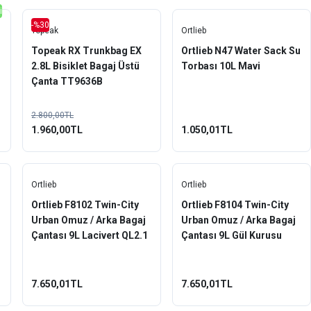
i
-%30
Topeak
Ortlieb
Topeak RX Trunkbag EX
Ortlieb N47 Water Sack Su
2.8L Bisiklet Bagaj Üstü
Torbası 10L Mavi
Çanta TT9636B
2.800,00TL
1.960,00TL
1.050,01TL
Ortlieb
Ortlieb
Ortlieb F8102 Twin-City
Ortlieb F8104 Twin-City
Urban Omuz / Arka Bagaj
Urban Omuz / Arka Bagaj
Çantası 9L Lacivert QL2.1
Çantası 9L Gül Kurusu
QL2.1
7.650,01TL
7.650,01TL