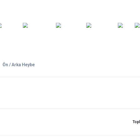
ARA
YEDEK
T
AKSESUARLAR
ASKI/TAŞIMA
TAMİR/BAKIM
GİY
PARÇA
Ön / Arka Heybe
Top