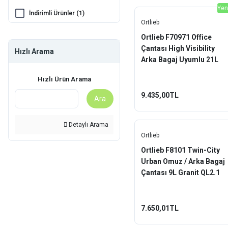
Yen
İndirimli Ürünler (1)
Ortlieb
Ortlieb F70971 Office
Çantası High Visibility
Hızlı Arama
Arka Bagaj Uyumlu 21L
Siyah Fosforlu
Hızlı Ürün Arama
9.435,00TL
Ara
Detaylı Arama
Ortlieb
Ortlieb F8101 Twin-City
Urban Omuz / Arka Bagaj
Çantası 9L Granit QL2.1
7.650,01TL