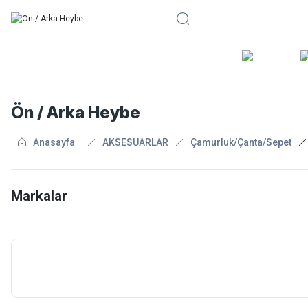
BİSİKLE
Ön / Arka Heybe
Anasayfa
AKSESUARLAR
Çamurluk/Çanta/Sepet
Markalar
Forte GT
Ortlieb
Topeak