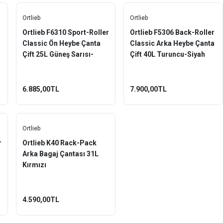
Ortlieb
Ortlieb
Ortlieb F6310 Sport-Roller
Ortlieb F5306 Back-Roller
Classic Ön Heybe Çanta
Classic Arka Heybe Çanta
Çift 25L Güneş Sarısı-
Çift 40L Turuncu-Siyah
Siyah
6.885,00TL
7.900,00TL
Ortlieb
r
Ortlieb K40 Rack-Pack
Arka Bagaj Çantası 31L
Kırmızı
4.590,00TL