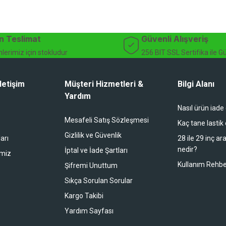
n Teslimat
Güvenli Alışveriş
lerimiz için stokludur
256 BIT SSL Sertifika ile G
letişim
Müşteri Hizmetleri &
Bilgi Alanı
Yardım
Nasıl ürün iade
Mesafeli Satış Sözleşmesi
Kaç tane lastik
Gizlilik ve Güvenlik
arı
28 ile 29 inç ar
nedir?
İptal ve İade Şartları
imiz
Kullanım Rehbe
Şifremi Unuttum
Sıkça Sorulan Sorular
Kargo Takibi
Yardım Sayfası