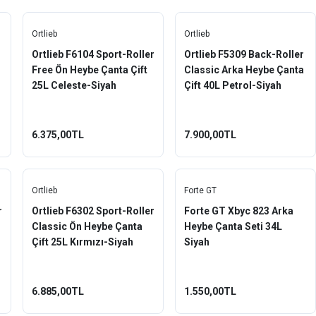
Ortlieb
Ortlieb
Ortlieb F6104 Sport-Roller
Ortlieb F5309 Back-Roller
Free Ön Heybe Çanta Çift
Classic Arka Heybe Çanta
25L Celeste-Siyah
Çift 40L Petrol-Siyah
6.375,00TL
7.900,00TL
Ortlieb
Forte GT
r
Ortlieb F6302 Sport-Roller
Forte GT Xbyc 823 Arka
Classic Ön Heybe Çanta
Heybe Çanta Seti 34L
Çift 25L Kırmızı-Siyah
Siyah
6.885,00TL
1.550,00TL