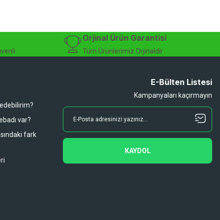
Orjinal Ürün Garantisi
üvenli
Tüm Ürünlerimiz Orjinaldir
E-Bülten Listesi
Kampanyaları kaçırmayın
 edebilirim?
 ebadı var?
asındaki fark
KAYDOL
ri