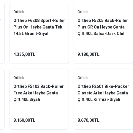
Ortlieb
Ortlieb
r
Ortlieb F6208 Sport-Roller
Ortlieb F5205 Back-Roller
Plus Ön Heybe Çanta Tek
Plus CR Ön Heybe Çanta
14.5L Granit-Siyah
Çift 40L Salsa-Dark Chili
4.335,00TL
9.180,00TL
Ortlieb
Ortlieb
Ortlieb F5103 Back-Roller
Ortlieb F2601 Bike-Packer
Free Arka Heybe Çanta
Classic Arka Heybe Çanta
Çift 40L Siyah
Çift 40L Kırmızı-Siyah
8.160,00TL
8.670,00TL