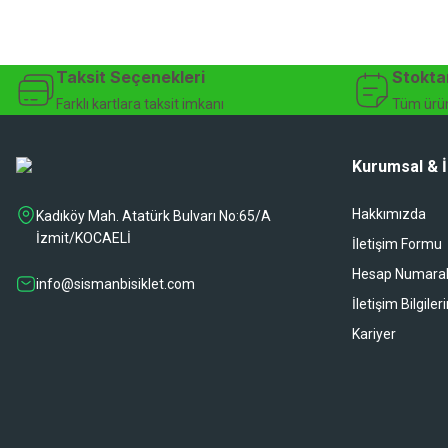
Taksit Seçenekleri
Stokta
Farklı kartlara taksit imkanı
Tüm ürün
Kurumsal & İ
Hakkımızda
Kadıköy Mah. Atatürk Bulvarı No:65/A
İzmit/KOCAELİ
İletişim Formu
Hesap Numaral
info@sismanbisiklet.com
İletişim Bilgiler
Kariyer