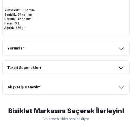
Yükseklik:
30 santim
Genişlik:
39 santim
Derinlik:
12 santim
Hacim:
9 L
Ağırlık:
666 gr
Yorumlar
Taksit Seçenekleri
Bu ürüne ilk yorumu siz yapın!
Alışveriş Deneyimi
Yorum Yaz
mtb urban downhill için almanızı tavsiye
etmem aldıktan 1 ay sonra sapasağlam
lastik yanak kısmından 3cm yarıldı ama
Bisiklet Markasını Seçerek İlerleyin!
normal sürüşe uygun
Binlerce bisiklet seni bekliyor.
Erim GÜLAĞIZ | 28/07/2026
Scott
Carraro
Bianchi
Kron
Lapierre
Mosso
Ümit