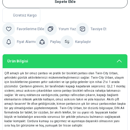
Sepete Ekle
Ücretsiz Kargo
Yorum Yaz
Tavsiye Et
Fiyat Alarmı
Paylaş
Karşılaştır
Ürün Bilgisi
Çift amaçlı şık bir omuz çantası ve pratik bir bisiklet çantası olan Twin-City Urban,
şehirdeki günlük aktivitelerinizi mükemmelleştirmenizi sağlar. Twin-City Urban, ulaşım
için bisikletlerine güvenen şehir sakinleri ve işe gidip gelenler için nihai 2'si 1 arada
çözümdür. Çantanın görevini, bir tarafındaki kapağı kapatarak seçersiniz. QL2.1 montaj
sistemi, omuz askısını çıkardıktan sonra çantayı bisiklet rafınıza rahatça takmanızı
sağlar. Ve varış noktanıza vardığınızda, çantayı rafınızdan çıkarın, kapağı bağlantı
elemanlarını örtecek şekilde katlayın, omuz askısını takın ve yola koyulun. Akıllı çift
amaçlı tasarım! Ve ofise geldiğinizde, kimse çantanızın şık bir omuz çantasından başka
bir şey olmadığından şüphelenmeyecek. Twin-City Urban, bir dizüstü bilgisayar, DIN A4
formatında bir tablet, bir cüzdan, bir akıllı telefon, bir su şişesi vb. taşıyacak kadar
büyük ve kalabalığın arasında sorunsuz bir şekilde yolunuzu bulmanızı sağlayacak
kadar kompakt. Cordura kumaşı su geçirmez ve aşınmaya dayanıklı olmasının yanı
sıra hoş bir görünüme ve hoş, yumuşak bir hisse sahiptir.