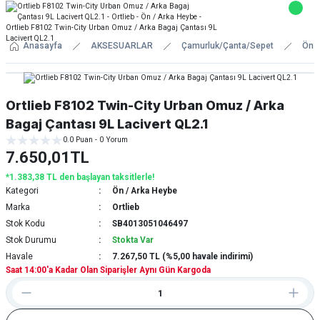
Anasayfa
AKSESUARLAR
Çamurluk/Çanta/Sepet
Ön /
Ortlieb F8102 Twin-City Urban Omuz / Arka
Bagaj Çantası 9L Lacivert QL2.1
0.0 Puan - 0 Yorum
7.650,01TL
*1.383,38 TL den başlayan taksitlerle!
Kategori
Ön / Arka Heybe
Marka
Ortlieb
Stok Kodu
SB4013051046497
Stok Durumu
Stokta Var
Havale
7.267,50 TL (%5,00 havale indirimi)
Saat 14:00'a Kadar Olan Siparişler Aynı Gün Kargoda