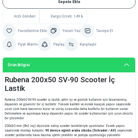
Sepete Ekle
Hızlı Gönderi
Kargo Ücreti: 149 ₺
Yorum Yaz
Tavsiye Et
Fiyat Alarmı
Paylaş
Karşılaştır
Ürün Bilgisi
Rubena 200x50 SV-90 Scooter İç
Lastik
Rubena 200x50 SV-90 scooter iç lastik, şehir içi ve günlük kullanım için tasarlanmış,
dayanıklı ve güvenilir bir iç lastiktir. Yüksek kaliteli ve esnek kauçuk yapısı sayesinde
uzun süre hava basıncını korur ve sürüş sırasında daha konforlu bir kullanım sunar.
Delinmelere ve aşınmaya karşı dayanıklı yapısı ile scooter kullanıcıları için uzun ömürlü
bir çözümdür.
200x50 mm (8×2 inç) ölçüsüne sahip scooter lastikleriyle uyumludur. Esnek yapısı
sayesinde montajı kolaydır.
90 derece eğimli araba sibobu (Schrader / AV)
sayesinde
scooter jantlarında hava basma işlemi pratiktir ve pompa uyumluluğu yüksektir.