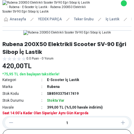
Anasayfa
YEDEK PARÇA
Teker Grubu
İç Lastik
E
Rubena 200X50 Elektrikli Scooter SV-90 Eğri
Sibop İç Lastik
0.0 Puan - 0 Yorum
420,00TL
*75,95 TL den başlayan taksitlerle!
Kategori
E-Scooter İç Lastik
Marka
Rubena
Stok Kodu
SB8593375417419
Stok Durumu
Stokta Var
Havale
399,00 TL (%5,00 havale indirimi)
Saat 14:00'a Kadar Olan Siparişler Aynı Gün Kargoda