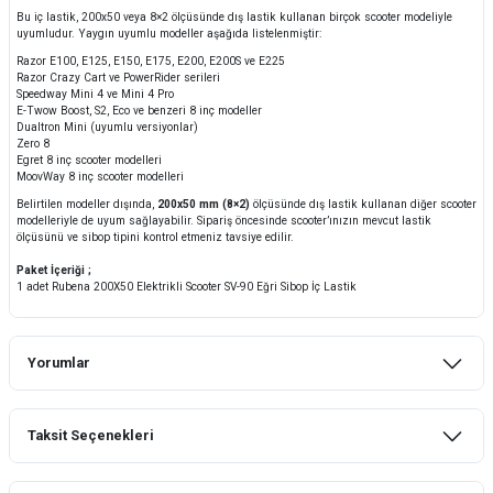
Bu iç lastik, 200x50 veya 8×2 ölçüsünde dış lastik kullanan birçok scooter modeliyle
uyumludur. Yaygın uyumlu modeller aşağıda listelenmiştir:
Razor E100, E125, E150, E175, E200, E200S ve E225
Razor Crazy Cart ve PowerRider serileri
Speedway Mini 4 ve Mini 4 Pro
E-Twow Boost, S2, Eco ve benzeri 8 inç modeller
Dualtron Mini (uyumlu versiyonlar)
Zero 8
Egret 8 inç scooter modelleri
MoovWay 8 inç scooter modelleri
Belirtilen modeller dışında,
200x50 mm (8×2)
ölçüsünde dış lastik kullanan diğer scooter
modelleriyle de uyum sağlayabilir. Sipariş öncesinde scooter’ınızın mevcut lastik
ölçüsünü ve sibop tipini kontrol etmeniz tavsiye edilir.
Paket İçeriği ;
1 adet Rubena 200X50 Elektrikli Scooter SV-90 Eğri Sibop İç Lastik
Yorumlar
Taksit Seçenekleri
Bu ürüne ilk yorumu siz yapın!