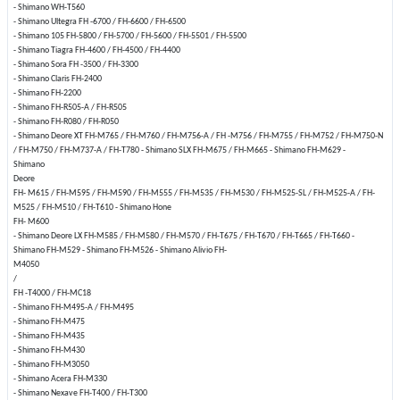
- Shimano WH-T560
- Shimano Ultegra FH -6700 / FH-6600 / FH-6500
- Shimano 105 FH-5800 / FH-5700 / FH-5600 / FH-5501 / FH-5500
- Shimano Tiagra FH-4600 / FH-4500 / FH-4400
- Shimano Sora FH -3500 / FH-3300
- Shimano Claris FH-2400
- Shimano FH-2200
- Shimano FH-R505-A / FH-R505
- Shimano FH-R080 / FH-R050
- Shimano Deore XT FH-M765 / FH-M760 / FH-M756-A / FH -M756 / FH-M755 / FH-M752 / FH-M750-N
/ FH-M750 / FH-M737-A / FH-T780 - Shimano SLX FH-M675 / FH-M665 - Shimano FH-M629 -
Shimano
Deore
FH- M615 / FH-M595 / FH-M590 / FH-M555 / FH-M535 / FH-M530 / FH-M525-SL / FH-M525-A / FH-
M525 / FH-M510 / FH-T610 - Shimano Hone
FH- M600
- Shimano Deore LX FH-M585 / FH-M580 / FH-M570 / FH-T675 / FH-T670 / FH-T665 / FH-T660 -
Shimano FH-M529 - Shimano FH-M526 - Shimano Alivio FH-
M4050
/
FH -T4000 / FH-MC18
- Shimano FH-M495-A / FH-M495
- Shimano FH-M475
- Shimano FH-M435
- Shimano FH-M430
- Shimano FH-M3050
- Shimano Acera FH-M330
- Shimano Nexave FH-T400 / FH-T300