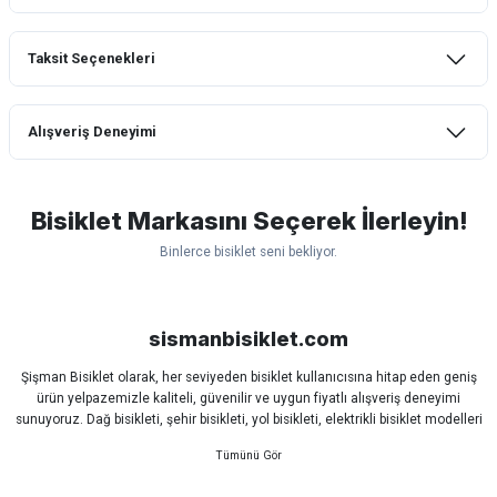
Taksit Seçenekleri
Bu ürüne ilk yorumu siz yapın!
Alışveriş Deneyimi
Yorum Yaz
mtb urban downhill için almanızı tavsiye
etmem aldıktan 1 ay sonra sapasağlam
lastik yanak kısmından 3cm yarıldı ama
Bisiklet Markasını Seçerek İlerleyin!
normal sürüşe uygun
Binlerce bisiklet seni bekliyor.
Erim GÜLAĞIZ | 28/07/2026
Scott
Carraro
Bianchi
Kron
Lapierre
Mosso
Ümit
Hızlı ve güzel paketleme.
Bisan
WRC
sismanbisiklet.com
Bahriye Akay Tan | 21/07/2026
Şişman Bisiklet olarak, her seviyeden bisiklet kullanıcısına hitap eden geniş
ürün yelpazemizle kaliteli, güvenilir ve uygun fiyatlı alışveriş deneyimi
Siparişim problemsiz geldi teşekkürler.
sunuyoruz. Dağ bisikleti, şehir bisikleti, yol bisikleti, elektrikli bisiklet modelleri
DOĞUŞ GÖKTAY | 17/07/2026
ve tüm bisiklet yedek parçalarını tek çatı altında bulabilirsiniz.
Sürüş keyfinizi artırmak için dünyanın önde gelen markalarına ait bisiklet
ekipmanları, aksesuarlar ve teknik parçaları sizlerle buluşturuyoruz.
Uygun olursa alacağım