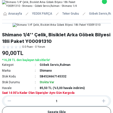
Anasayfa
YEDEK PARÇA
Teker Grubu
Göbek Servis,Ru
Shimano 1/4'' Çelik, Bisiklet Arka Göbek Bilyesi
18li Paket Y00091310
0.0 Puan - 0 Yorum
90,00TL
*16,28 TL den başlayan taksitlerle!
Kategori
Göbek Servis,Rulman
Marka
Shimano
Stok Kodu
SB4524667145332
Stok Durumu
Stokta Var
Havale
85,50 TL (%5,00 havale indirimi)
Saat 14:00'a Kadar Olan Siparişler Aynı Gün Kargoda
Sepete Ekle