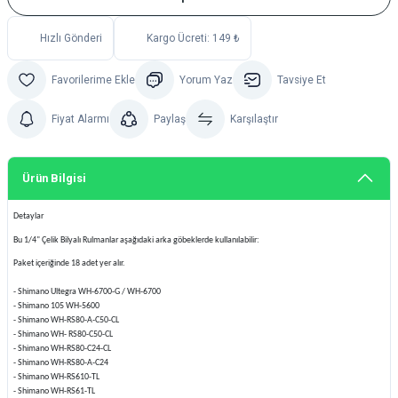
Hızlı Gönderi
Kargo Ücreti: 149 ₺
Yorum Yaz
Tavsiye Et
Fiyat Alarmı
Paylaş
Karşılaştır
Ürün Bilgisi
Detaylar
Bu 1/4" Çelik Bilyalı Rulmanlar aşağıdaki arka göbeklerde kullanılabilir:
Paket içeriğinde 18 adet yer alır.
- Shimano Ultegra WH-6700-G / WH-6700
- Shimano 105 WH-5600
- Shimano WH-RS80-A-C50-CL
- Shimano WH- RS80-C50-CL
- Shimano WH-RS80-C24-CL
- Shimano WH-RS80-A-C24
- Shimano WH-RS610-TL
- Shimano WH-RS61-TL