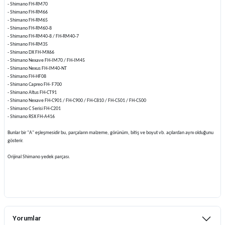
- Shimano FH-RM70
- Shimano FH-RM66
- Shimano FH-RM65
- Shimano FH-RM60-8
- Shimano FH-RM40-8 / FH-RM40-7
- Shimano FH-RM35
- Shimano DX FH-MX66
- Shimano Nexave FH-IM70 / FH-IM45
- Shimano Nexus FH-IM40-NT
- Shimano FH-HF08
- Shimano Capreo FH- F700
- Shimano Altus FH-CT91
- Shimano Nexave FH-C901 / FH-C900 / FH-C810 / FH-C501 / FH-C500
- Shimano C Serisi FH-C201
- Shimano RSX FH-A416
Bunlar bir "A" eşleşmesidir bu, parçaların malzeme, görünüm, bitiş ve boyut vb. açılardan aynı olduğunu
gösterir.
Orijinal Shimano yedek parçası.
Yorumlar