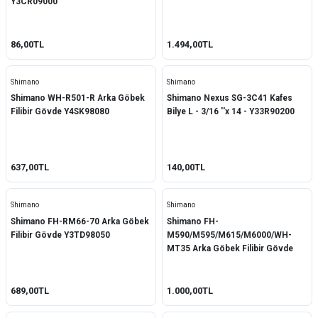
Y3CR09000
86,00TL
1.494,00TL
Shimano
Shimano
Shimano WH-R501-R Arka Göbek
Shimano Nexus SG-3C41 Kafes
Filibir Gövde Y4SK98080
Bilye L - 3/16 ''x 14 - Y33R90200
637,00TL
140,00TL
Shimano
Shimano
Shimano FH-RM66-70 Arka Göbek
Shimano FH-
Filibir Gövde Y3TD98050
M590/M595/M615/M6000/WH-
MT35 Arka Göbek Filibir Gövde
Y3SW98050
689,00TL
1.000,00TL