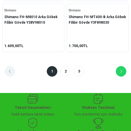
Shimano
Shimano
Shimano FH-M8010 Arka Göbek
Shimano FH-MT400-B Arka Göbek
Filibir Gövde Y38V98010
Filibir Gövde Y3F898030
1.609,00TL
1.700,00TL
1
2
3
Taksit Seçenekleri
Stoktan Teslimat
Farklı kartlara taksit imkanı
Tüm ürünlerimiz için stokludur