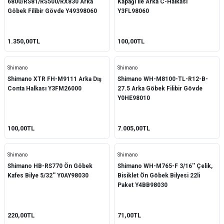
6800/RS81/RS500/RX830 Arka
Kapağı ile Arka C-Halkası
Göbek Filibir Gövde Y49398060
Y3FL98060
1.350,00TL
100,00TL
Shimano
Shimano
Shimano XTR FH-M9111 Arka Dış
Shimano WH-M8100-TL-R12-B-
Conta Halkası Y3FM26000
27.5 Arka Göbek Filibir Gövde
Y0HE98010
100,00TL
7.005,00TL
Shimano
Shimano
Shimano HB-RS770 Ön Göbek
Shimano WH-M765-F 3/16'' Çelik,
Kafes Bilye 5/32'' Y0AY98030
Bisiklet Ön Göbek Bilyesi 22li
Paket Y4BB98030
220,00TL
71,00TL