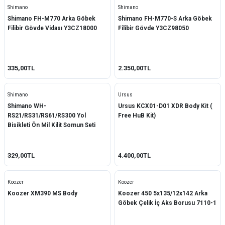
Shimano
Shimano
Shimano FH-M770 Arka Göbek
Shimano FH-M770-S Arka Göbek
Filibir Gövde Vidası Y3CZ18000
Filibir Gövde Y3CZ98050
335,00TL
2.350,00TL
Shimano
Ursus
Shimano WH-
Ursus KCX01-D01 XDR Body Kit (
RS21/RS31/RS61/RS300 Yol
Free HuB Kit)
Bisikleti Ön Mil Kilit Somun Seti
Y49U98020
329,00TL
4.400,00TL
Koozer
Koozer
Koozer XM390 MS Body
Koozer 450 5x135/12x142 Arka
Göbek Çelik İç Aks Borusu 7110-1