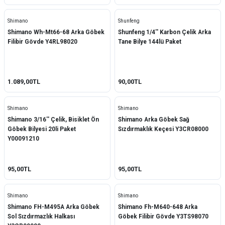
Shunfeng
Shimano
Shunfeng
Shimano Wh-Mt66-68 Arka Göbek
Shunfeng 1/4'' Karbon Çelik Arka
Skf
Filibir Gövde Y4RL98020
Tane Bilye 144lü Paket
Tpi
Ursus
1.089,00TL
90,00TL
Shimano
Shimano
Shimano 3/16'' Çelik, Bisiklet Ön
Shimano Arka Göbek Sağ
Göbek Bilyesi 20li Paket
Sızdırmaklık Keçesi Y3CR08000
Y00091210
95,00TL
95,00TL
Shimano
Shimano
Shimano FH-M495A Arka Göbek
Shimano Fh-M640-648 Arka
Sol Sızdırmazlık Halkası
Göbek Filibir Gövde Y3TS98070