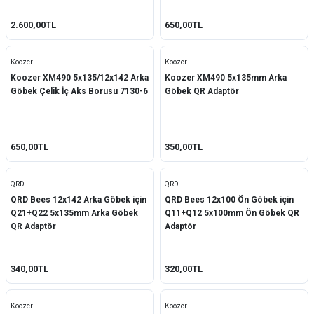
2.600,00TL
650,00TL
Koozer
Koozer
Koozer XM490 5x135/12x142 Arka
Koozer XM490 5x135mm Arka
Göbek Çelik İç Aks Borusu 7130-6
Göbek QR Adaptör
650,00TL
350,00TL
QRD
QRD
QRD Bees 12x142 Arka Göbek için
QRD Bees 12x100 Ön Göbek için
Q21+Q22 5x135mm Arka Göbek
Q11+Q12 5x100mm Ön Göbek QR
QR Adaptör
Adaptör
340,00TL
320,00TL
Koozer
Koozer