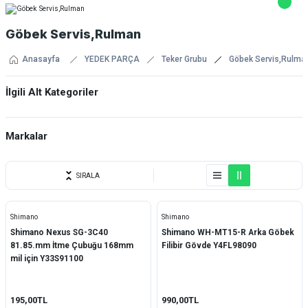
Göbek Servis,Rulman
Anasayfa
YEDEK PARÇA
Teker Grubu
Göbek Servis,Rulma
İlgili Alt Kategoriler
Rulmanlar
Markalar
ARC
SIRALA
Koozer
Shimano
Shimano
Mavic
Shimano Nexus SG-3C40
Shimano WH-MT15-R Arka Göbek
81.85.mm İtme Çubuğu 168mm
Filibir Gövde Y4FL98090
QRD
mil için Y33S91100
S&S
195,00TL
990,00TL
Shimano