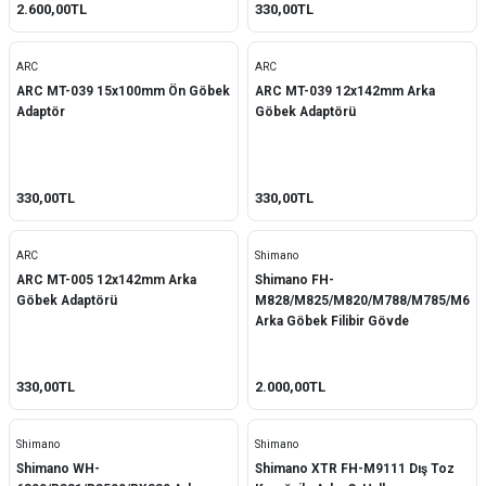
2.600,00TL
330,00TL
ARC
ARC
ARC MT-039 15x100mm Ön Göbek
ARC MT-039 12x142mm Arka
Adaptör
Göbek Adaptörü
330,00TL
330,00TL
ARC
Shimano
ARC MT-005 12x142mm Arka
Shimano FH-
Göbek Adaptörü
M828/M825/M820/M788/M785/M678
Arka Göbek Filibir Gövde
Y3TH98050
330,00TL
2.000,00TL
Shimano
Shimano
Shimano WH-
Shimano XTR FH-M9111 Dış Toz