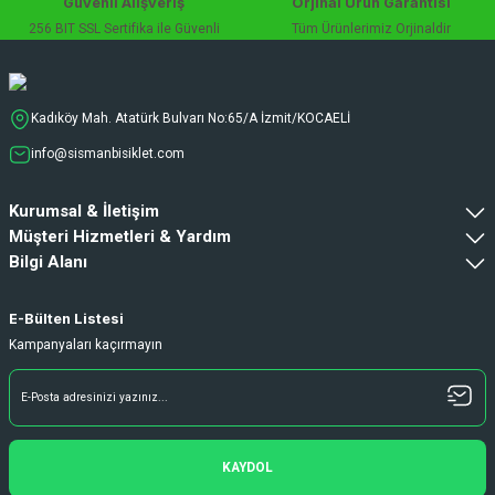
Güvenli Alışveriş
Orjinal Ürün Garantisi
256 BIT SSL Sertifika ile Güvenli
Tüm Ürünlerimiz Orjinaldir
Kadıköy Mah. Atatürk Bulvarı No:65/A İzmit/KOCAELİ
info@sismanbisiklet.com
Kurumsal & İletişim
Müşteri Hizmetleri & Yardım
Bilgi Alanı
E-Bülten Listesi
Kampanyaları kaçırmayın
KAYDOL