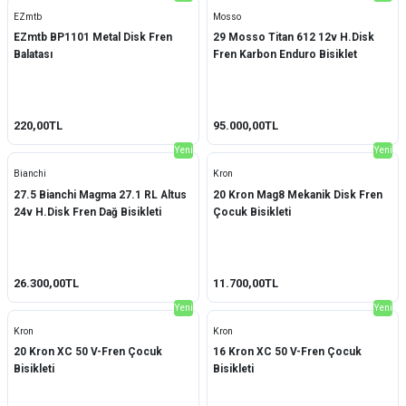
EZmtb
Mosso
Zipp
(1)
EZmtb BP1101 Metal Disk Fren
29 Mosso Titan 612 12v H.Disk
Balatası
Fren Karbon Enduro Bisiklet
220,00TL
95.000,00TL
Yeni
Yeni
Bianchi
Kron
27.5 Bianchi Magma 27.1 RL Altus
20 Kron Mag8 Mekanik Disk Fren
24v H.Disk Fren Dağ Bisikleti
Çocuk Bisikleti
26.300,00TL
11.700,00TL
Yeni
Yeni
Kron
Kron
20 Kron XC 50 V-Fren Çocuk
16 Kron XC 50 V-Fren Çocuk
Bisikleti
Bisikleti