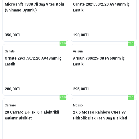
Microshift TS38 7li Sağ Vites Kolu
Ornate 20x1.50/2.20 AV48mm İç
(Shimano Uyumlu)
Lastik
350,00TL
190,00TL
Yeni
Yeni
Ornate
Arısun
Ornate 29x1.50/2.20 AV48mm İç
Arısun 700x25-38 FV60mm İç
Lastik
Lastik
280,00TL
295,00TL
Yeni
Yeni
Carraro
Mosso
20 Carraro E-Flexi 6.1 Elektrikli
27.5 Mosso Rainbow Cues 9v
Katlanır Bisiklet
Hidrolik Disk Fren Dağ Bisikleti