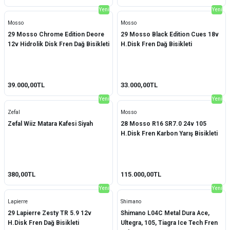
Exar
(4)
Yeni
Yeni
Mosso
Mosso
EZmtb
(2)
29 Mosso Chrome Edition Deore
29 Mosso Black Edition Cues 18v
12v Hidrolik Disk Fren Dağ Bisikleti
H.Disk Fren Dağ Bisikleti
Magene
(8)
Raptor
(38)
39.000,00TL
33.000,00TL
Biologic
(1)
Yeni
Yeni
Lapierre
(3)
Zefal
Mosso
Zefal Wiiz Matara Kafesi Siyah
28 Mosso R16 SR7.0 24v 105
Evo
(8)
H.Disk Fren Karbon Yarış Bisikleti
Arısun
(1)
Double Tree
(1)
380,00TL
115.000,00TL
Enlee
(12)
Yeni
Yeni
Lapierre
Shimano
Hergman
(1)
29 Lapierre Zesty TR 5.9 12v
Shimano L04C Metal Dura Ace,
H.Disk Fren Dağ Bisikleti
Ultegra, 105, Tiagra Ice Tech Fren
Lunje
(1)