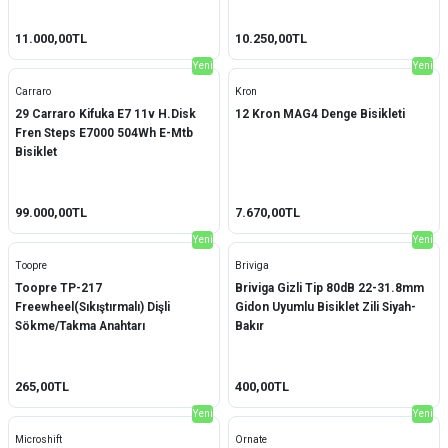
11.000,00TL
10.250,00TL
Yeni
Yeni
Carraro
Kron
29 Carraro Kifuka E7 11v H.Disk
12 Kron MAG4 Denge Bisikleti
Fren Steps E7000 504Wh E-Mtb
Bisiklet
99.000,00TL
7.670,00TL
Yeni
Yeni
Toopre
Briviga
Toopre TP-217
Briviga Gizli Tip 80dB 22-31.8mm
Freewheel(Sıkıştırmalı) Dişli
Gidon Uyumlu Bisiklet Zili Siyah-
Sökme/Takma Anahtarı
Bakır
265,00TL
400,00TL
Yeni
Yeni
Microshift
Ornate