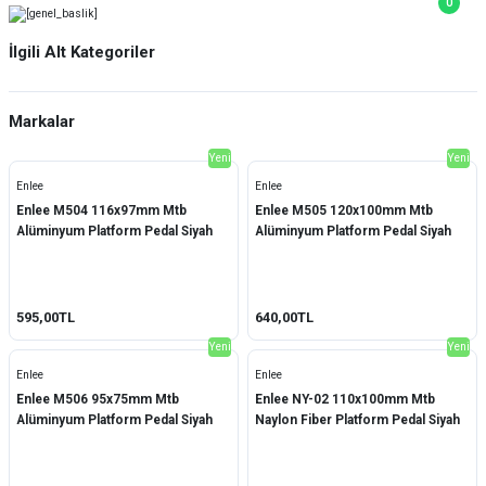
0
İlgili Alt Kategoriler
BİSİKLET
(102)
Markalar
YEDEK PARÇA
(203)
Yeni
Yeni
Bianchi
(11)
AKSESUARLAR
(68)
Enlee
Enlee
QRD
(2)
Enlee M504 116x97mm Mtb
Enlee M505 120x100mm Mtb
ASKI/TAŞIMA
(6)
Alüminyum Platform Pedal Siyah
Alüminyum Platform Pedal Siyah
Shimano
(22)
TAMİR/BAKIM
(14)
Yamaha
(2)
GİYİM
(3)
595,00TL
640,00TL
Carraro
(27)
Yeni
Yeni
Trend Bisikletler
(1)
Enlee
Enlee
Scott
(11)
Enlee M506 95x75mm Mtb
Enlee NY-02 110x100mm Mtb
Alüminyum Platform Pedal Siyah
Naylon Fiber Platform Pedal Siyah
Kron
(16)
Bisan
(3)