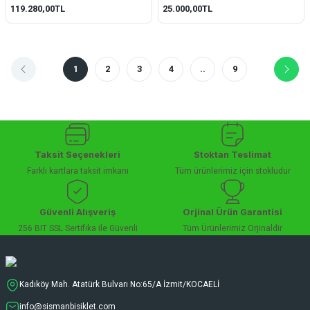
119.280,00TL
25.000,00TL
1
2
3
4
..
9
Taksit Seçenekleri
Stoktan Teslimat
Farklı kartlara taksit imkanı
Tüm ürünlerimiz için stokludur
Güvenli Alışveriş
Orjinal Ürün Garantisi
256 BIT SSL Sertifika ile Güvenli
Tüm Ürünlerimiz Orjinaldir
Kadıköy Mah. Atatürk Bulvarı No:65/A İzmit/KOCAELİ
info@sismanbisiklet.com