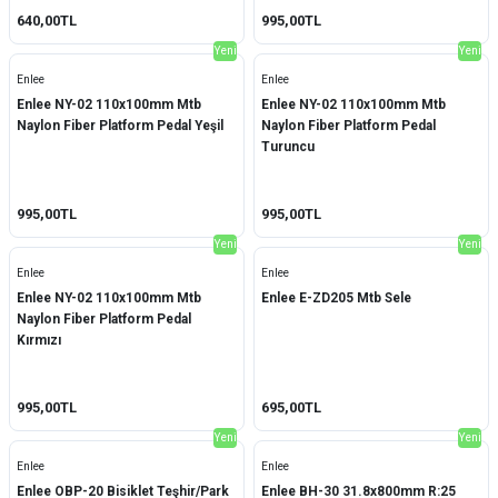
640,00TL
995,00TL
Koozer
(12)
Yeni
Yeni
Moon
(10)
Enlee
Enlee
Enlee NY-02 110x100mm Mtb
Enlee NY-02 110x100mm Mtb
Ortlieb
(12)
Naylon Fiber Platform Pedal Yeşil
Naylon Fiber Platform Pedal
Turuncu
Ümit
(5)
Continental
(1)
995,00TL
995,00TL
Yeni
Yeni
Kmc
(1)
Enlee
Enlee
Magura
(3)
Enlee NY-02 110x100mm Mtb
Enlee E-ZD205 Mtb Sele
Naylon Fiber Platform Pedal
Zefal
(1)
Kırmızı
Maxxis
(11)
995,00TL
695,00TL
Pro
(1)
Yeni
Yeni
Enlee
Enlee
Ursus
(3)
Enlee OBP-20 Bisiklet Teşhir/Park
Enlee BH-30 31.8x800mm R:25