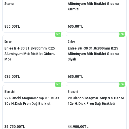
Standı
Alüminyum Mtb Bisiklet Gidonu
Cst
(4)
Kırmızı
Mosso
(14)
850,00TL
635,00TL
Muc-Off
(2)
Yeni
Yeni
Elite
(4)
Enlee
Enlee
Enlee BH-30 31.8x800mm R:25
Enlee BH-30 31.8x800mm R:25
Nukrotech
(2)
Alüminyum Mtb Bisiklet Gidonu
Alüminyum Mtb Bisiklet Gidonu
Mor
Siyah
Supacaz
(3)
Vittoria
(5)
635,00TL
635,00TL
Yeni
Yeni
ARC
(11)
Bianchi
Bianchi
Elektrone
(2)
29 Bianchi MagmaComp 9.1 Cues
29 Bianchi MagmaComp 9.S Deore
10v H.Disk Fren Dağ Bisikleti
12v H.Disk Fren Dağ Bisikleti
Knog
(7)
Briviga
(5)
35.750,00TL
44.900,00TL