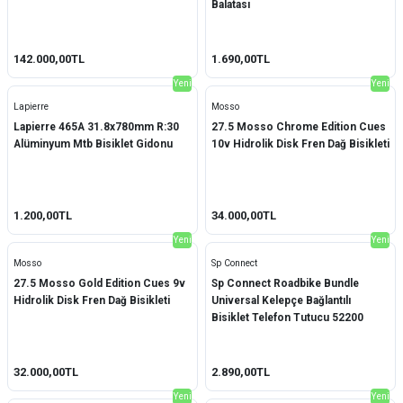
Balatası
Meachow
(5)
142.000,00TL
1.690,00TL
Meroca
(5)
Yeni
Yeni
Microshift
(1)
Lapierre
Mosso
Lapierre 465A 31.8x780mm R:30
27.5 Mosso Chrome Edition Cues
Ornate
(2)
Alüminyum Mtb Bisiklet Gidonu
10v Hidrolik Disk Fren Dağ Bisikleti
Sp Connect
(1)
1.200,00TL
34.000,00TL
Tanke
(8)
Yeni
Yeni
TEC Chain
(3)
Mosso
Sp Connect
27.5 Mosso Gold Edition Cues 9v
Sp Connect Roadbike Bundle
Toopre
(2)
Hidrolik Disk Fren Dağ Bisikleti
Universal Kelepçe Bağlantılı
Bisiklet Telefon Tutucu 52200
Topeak
(1)
VikingX
(4)
32.000,00TL
2.890,00TL
Wake
(8)
Yeni
Yeni