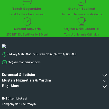
Taksit Seçenekleri
Stoktan Teslimat
Farklı kartlara taksit imkanı
Tüm ürünlerimiz için stokludur
Güvenli Alışveriş
Orjinal Ürün Garantisi
256 BIT SSL Sertifika ile Güvenli
Tüm Ürünlerimiz Orjinaldir
Kadıköy Mah. Atatürk Bulvarı No:65/A İzmit/KOCAELİ
info@sismanbisiklet.com
Kurumsal & İletişim
Müşteri Hizmetleri & Yardım
Bilgi Alanı
E-Bülten Listesi
Kampanyaları kaçırmayın