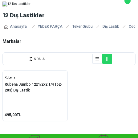
12 Dış Lastikler
Anasayfa
YEDEK PARÇA
Teker Grubu
Dış Lastik
Çocuk
Markalar
Rubena
SIRALA
Rubena
Rubena Jumbo 12x1/2x2 1/4 (62-
203) Dış Lastik
495,00TL