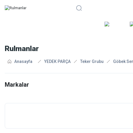
BİSİKLE
Rulmanlar
Anasayfa
YEDEK PARÇA
Teker Grubu
Göbek Ser
Markalar
S&S
Shimano
Skf