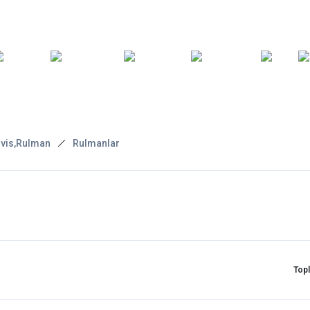
ARA
YEDEK
T
AKSESUARLAR
ASKI/TAŞIMA
TAMİR/BAKIM
GİY
PARÇA
vis,Rulman
Rulmanlar
Top