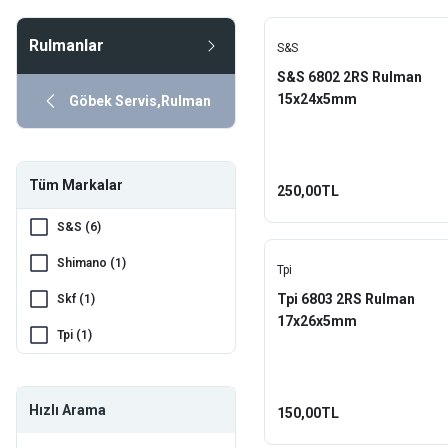
Tpi
Rulmanlar
S&S
S&S 6802 2RS Rulman
15x24x5mm
Göbek Servis,Rulman
Tüm Markalar
250,00TL
S&S (6)
Shimano (1)
Tpi
Tpi 6803 2RS Rulman
Skf (1)
17x26x5mm
Tpi (1)
Hızlı Arama
150,00TL