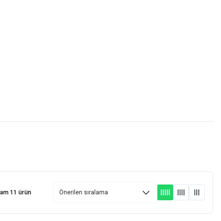
Favorilerim
Giriş Yap
Sepetim (0)
E-
İM
SCOOTER
lam 11 ürün