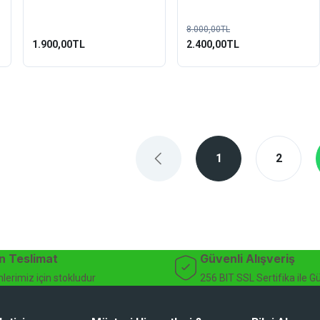
1 Litre
8.000,00TL
1.900,00TL
2.400,00TL
1
2
n Teslimat
Güvenli Alışveriş
lerimiz için stokludur
256 BIT SSL Sertifika ile G