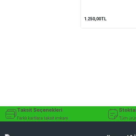
500ml
1.250,00TL
Taksit Seçenekleri
Stokta
Farklı kartlara taksit imkanı
Tüm ürün