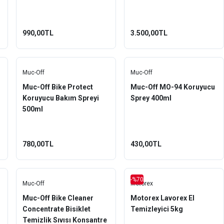
990,00TL
3.500,00TL
Muc-Off
Muc-Off
Muc-Off Bike Protect
Muc-Off MO-94 Koruyucu
Koruyucu Bakım Spreyi
Sprey 400ml
500ml
780,00TL
430,00TL
-%70
Muc-Off
Motorex
Muc-Off Bike Cleaner
Motorex Lavorex El
Concentrate Bisiklet
Temizleyici 5kg
Temizlik Sıvısı Konsantre