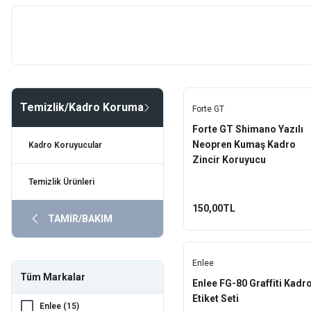
Forte GT
Impact
Motorex
Temizlik/Kadro Koruma
Motul
Forte GT
Forte GT Shimano Yazılı
Muc-Off
Neopren Kumaş Kadro
Kadro Koruyucular
Zincir Koruyucu
Pro
Temizlik Ürünleri
RotoEvo
150,00TL
TAMİR/BAKIM
Würth
Zefal
Enlee
Tüm Markalar
Enlee FG-80 Graffiti Kadr
Etiket Seti
Enlee (15)