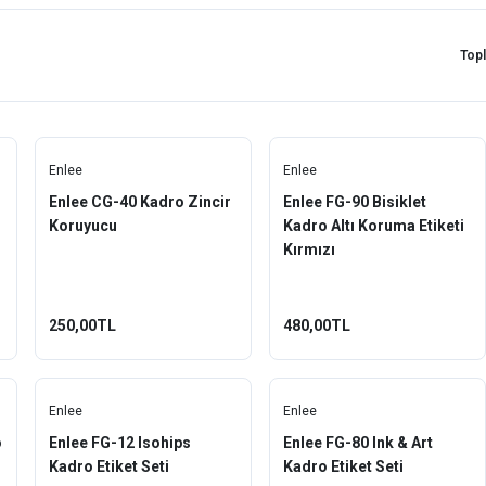
Top
Enlee
Enlee
Enlee CG-40 Kadro Zincir
Enlee FG-90 Bisiklet
Koruyucu
Kadro Altı Koruma Etiketi
Kırmızı
250,00TL
480,00TL
Enlee
Enlee
o
Enlee FG-12 Isohips
Enlee FG-80 Ink & Art
Kadro Etiket Seti
Kadro Etiket Seti