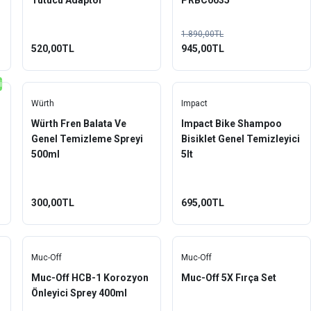
Tutucu Adaptör
PRBC0035
1.890,00TL
520,00TL
945,00TL
i
Würth
Impact
Würth Fren Balata Ve
Impact Bike Shampoo
Genel Temizleme Spreyi
Bisiklet Genel Temizleyici
500ml
5lt
300,00TL
695,00TL
Muc-Off
Muc-Off
Muc-Off HCB-1 Korozyon
Muc-Off 5X Fırça Set
Önleyici Sprey 400ml