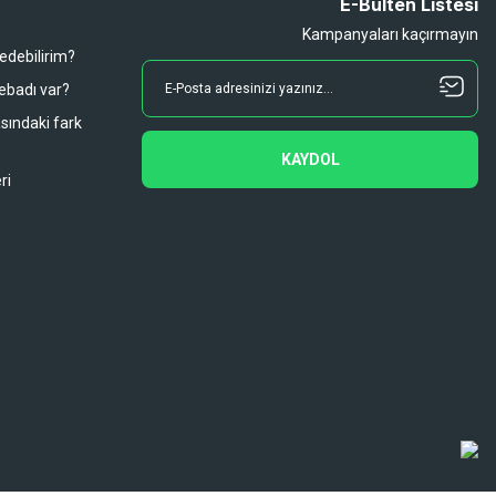
E-Bülten Listesi
Kampanyaları kaçırmayın
 edebilirim?
 ebadı var?
asındaki fark
KAYDOL
ri