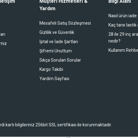
letişim
Müşteri Hizmetleri &
Bilgi Alanı
Yardım
Nasıl ürün iade
Mesafeli Satış Sözleşmesi
Kaç tane lastik
Gizlilik ve Güvenlik
arı
28 ile 29 inç ar
nedir?
İptal ve İade Şartları
imiz
Kullanım Rehbe
Şifremi Unuttum
Sıkça Sorulan Sorular
Kargo Takibi
Yardım Sayfası
 kartı bilgileriniz 256bit SSL sertifikası ile korunmaktadır.