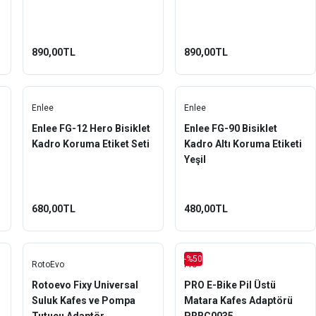
890,00TL
890,00TL
Enlee
Enlee
Enlee FG-12 Hero Bisiklet
Enlee FG-90 Bisiklet
Kadro Koruma Etiket Seti
Kadro Altı Koruma Etiketi
Yeşil
680,00TL
480,00TL
-%50
RotoEvo
Pro
Rotoevo Fixy Universal
PRO E-Bike Pil Üstü
Suluk Kafes ve Pompa
Matara Kafes Adaptörü