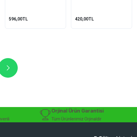
596,00TL
420,00TL
Orjinal Ürün Garantisi
üvenli
Tüm Ürünlerimiz Orjinaldir