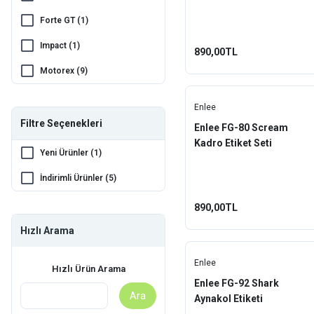
Forte GT (1)
Impact (1)
890,00TL
Motorex (9)
Motul (2)
Enlee
Muc-Off (13)
Filtre Seçenekleri
Enlee FG-80 Scream
Kadro Etiket Seti
Pro (2)
Yeni Ürünler (1)
RotoEvo (1)
İndirimli Ürünler (5)
Würth (1)
890,00TL
Zefal (3)
Hızlı Arama
Enlee
Hızlı Ürün Arama
Enlee FG-92 Shark
Ara
Aynakol Etiketi