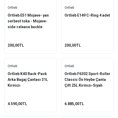
Ortlieb
Ortlieb
Ortlieb E51 Mojave- yan
Ortlieb E149 C-Ring 4 adet
serbest toka - Mojave-
side-release buckle
200,00TL
200,00TL
Ortlieb
Ortlieb
Ortlieb K40 Rack-Pack
Ortlieb F6302 Sport-Roller
Arka Bagaj Çantası 31L
Classic Ön Heybe Çanta
Kırmızı
Çift 25L Kırmızı-Siyah
4.590,00TL
6.885,00TL