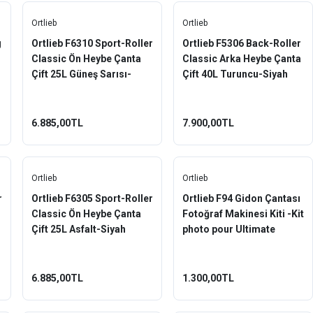
Ortlieb
Ortlieb
g
Ortlieb F6310 Sport-Roller
Ortlieb F5306 Back-Roller
Classic Ön Heybe Çanta
Classic Arka Heybe Çanta
Çift 25L Güneş Sarısı-
Çift 40L Turuncu-Siyah
Siyah
6.885,00TL
7.900,00TL
Ortlieb
Ortlieb
r
Ortlieb F6305 Sport-Roller
Ortlieb F94 Gidon Çantası
Classic Ön Heybe Çanta
Fotoğraf Makinesi Kiti -Kit
Çift 25L Asfalt-Siyah
photo pour Ultimate
6.885,00TL
1.300,00TL