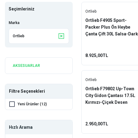
Seçimleriniz
Ortlieb
Ortlieb F4905 Sport-
Marka
Packer Plus Ön Heybe
Çanta Çift 30L Salsa-Dark
Ortlieb
Chili
8.925,00TL
AKSESUARLAR
Ortlieb
Ortlieb F79802 Up-Town
Filtre Seçenekleri
City Gidon Çantası 17.5L
Kırmızı-Çiçek Desen
Yeni Ürünler (12)
2.950,00TL
Hızlı Arama