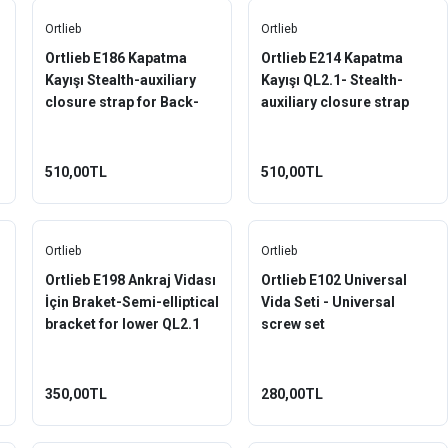
Ortlieb
Ortlieb
Ortlieb E186 Kapatma
Ortlieb E214 Kapatma
Kayışı Stealth-auxiliary
Kayışı QL2.1- Stealth-
closure strap for Back-
auxiliary closure strap
and Sport-Rollers QL1 or
QL2.1
QL2
510,00TL
510,00TL
Ortlieb
Ortlieb
Ortlieb E198 Ankraj Vidası
Ortlieb E102 Universal
İçin Braket-Semi-elliptical
Vida Seti - Universal
bracket for lower QL2.1
screw set
anchoring hook
350,00TL
280,00TL