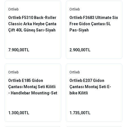
Ortlieb
Ortlieb
Ortlieb F5310 Back-Roller
Ortlieb F3683 Ultimate Six
Classic Arka Heybe Çanta
Free Gidon Çantası 5L
Çift 40L Güneş Sarı-Siyah
Pas-Siyah
7.900,00TL
2.900,00TL
Ortlieb
Ortlieb
Ortlieb E185 Gidon
Ortlieb E207 Gidon
Çantası Montaj Seti Kilitli
Çantası Montaj Seti E-
- Handlebar Mounting-Set
bike Kilitli
with Lock
1.300,00TL
1.735,00TL