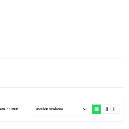
Favorilerim
Giriş Yap
Sepetim
E-
İM
SCOOTER
lam 77 ürün