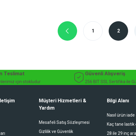
1
2
n Teslimat
Güvenli Alışveriş
lerimiz için stokludur
256 BIT SSL Sertifika ile G
letişim
Müşteri Hizmetleri &
Bilgi Alanı
Yardım
Nasıl ürün iade
Mesafeli Satış Sözleşmesi
Kaç tane lastik
Gizlilik ve Güvenlik
arı
28 ile 29 inç ar