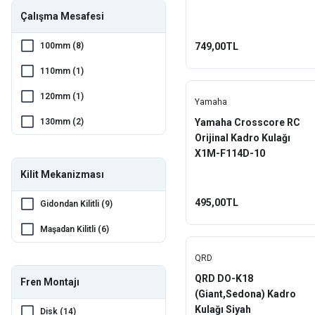
Çalışma Mesafesi
100mm (8)
749,00TL
110mm (1)
120mm (1)
Yamaha
130mm (2)
Yamaha Crosscore RC
Orijinal Kadro Kulağı
150mm (1)
X1M-F114D-10
65mm (2)
Kilit Mekanizması
495,00TL
Gidondan Kilitli (9)
Maşadan Kilitli (6)
QRD
QRD DO-K18
Fren Montajı
(Giant,Sedona) Kadro
Kulağı Siyah
Disk (14)