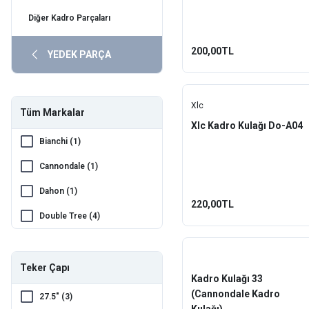
Diğer Kadro Parçaları
Rst
Shimano
200,00TL
YEDEK PARÇA
Sr Suntour
Toopre
Xlc
Tüm Markalar
Xlc Kadro Kulağı Do-A04
VikingX
Bianchi (1)
Vona
Cannondale (1)
Xlc
Dahon (1)
220,00TL
Yamaha
Double Tree (4)
EZmtb (13)
Fox (1)
Teker Çapı
Kadro Kulağı 33
Ghost (4)
(Cannondale Kadro
27.5" (3)