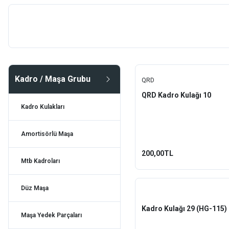
Düz Maşa
Cannondale
Maşa Yedek Parçaları
Dahon
Diğer Kadro Parçaları
Double Tree
Kadro / Maşa Grubu
EZmtb
QRD
QRD Kadro Kulağı 10
Fox
Kadro Kulakları
Ghost
Amortisörlü Maşa
Impact
200,00TL
Mtb Kadroları
Lapierre
QRD
Düz Maşa
Rectus
Kadro Kulağı 29 (HG-115)
Maşa Yedek Parçaları
Rock Shox