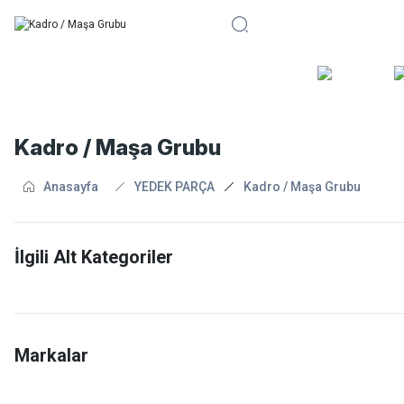
BİSİKLE
Kadro / Maşa Grubu
Anasayfa
YEDEK PARÇA
Kadro / Maşa Grubu
İlgili Alt Kategoriler
Kadro Kulakları
Amortisörlü Maşa
Markalar
Mtb Kadroları
Bianchi