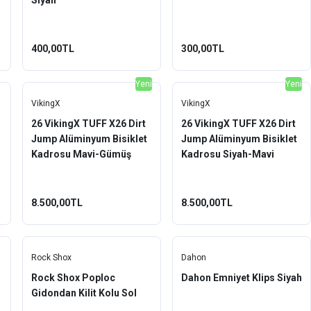
Siyah
400,00TL
300,00TL
Yeni
Yeni
VikingX
VikingX
26 VikingX TUFF X26 Dirt
26 VikingX TUFF X26 Dirt
Jump Alüminyum Bisiklet
Jump Alüminyum Bisiklet
Kadrosu Mavi-Gümüş
Kadrosu Siyah-Mavi
8.500,00TL
8.500,00TL
Rock Shox
Dahon
Rock Shox Poploc
Dahon Emniyet Klips Siyah
Gidondan Kilit Kolu Sol