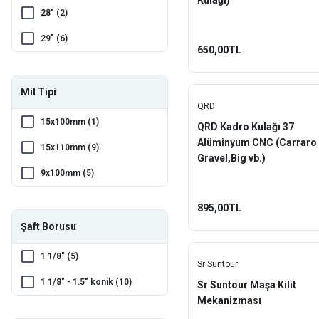
Kulağı)
Impact (1)
28" (2)
Lapierre (1)
29" (6)
650,00TL
QRD (12)
Rectus (2)
Mil Tipi
QRD
Rock Shox (10)
15x100mm (1)
QRD Kadro Kulağı 37
Rst (1)
Alüminyum CNC (Carraro
15x110mm (9)
Gravel,Big vb.)
Shimano (2)
9x100mm (5)
Sr Suntour (11)
895,00TL
Toopre (1)
Şaft Borusu
VikingX (4)
1 1/8" (5)
Vona (1)
Sr Suntour
1 1/8" - 1.5" konik (10)
Sr Suntour Maşa Kilit
Xlc (7)
Mekanizması
Yamaha (1)