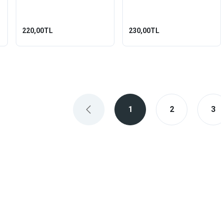
500/900 Uyumlu)
220,00TL
230,00TL
1
2
3