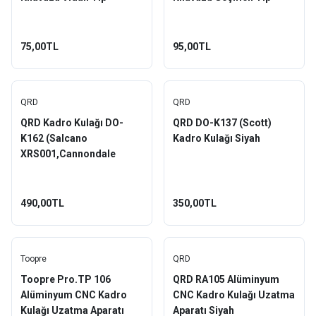
Y66Y98600
Y66Y98610
75,00TL
95,00TL
QRD
QRD
QRD Kadro Kulağı DO-
QRD DO-K137 (Scott)
K162 (Salcano
Kadro Kulağı Siyah
XRS001,Cannondale
Caad,Supersix Uyumlu)
490,00TL
350,00TL
Toopre
QRD
Toopre Pro.TP 106
QRD RA105 Alüminyum
Alüminyum CNC Kadro
CNC Kadro Kulağı Uzatma
Kulağı Uzatma Aparatı
Aparatı Siyah