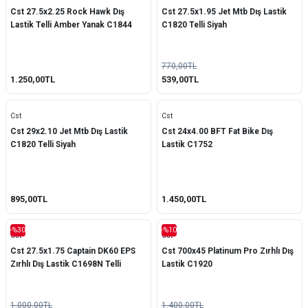
Cst 27.5x2.25 Rock Hawk Dış
Cst 27.5x1.95 Jet Mtb Dış Lastik
Lastik Telli Amber Yanak C1844
C1820 Telli Siyah
770,00TL
1.250,00TL
539,00TL
Cst
Cst
Cst 29x2.10 Jet Mtb Dış Lastik
Cst 24x4.00 BFT Fat Bike Dış
C1820 Telli Siyah
Lastik C1752
895,00TL
1.450,00TL
-%30
-%10
Cst
Cst
Cst 27.5x1.75 Captain DK60 EPS
Cst 700x45 Platinum Pro Zırhlı Dış
Zırhlı Dış Lastik C1698N Telli
Lastik C1920
1.000,00TL
1.400,00TL