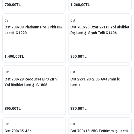
700,00TL
1.260,00TL
Cst
Cst
Cst 700x38 Platinum Pro Zırhlı Dış
Cst 700x25 Czar 27TPI Yol Bisiklet
Lastik C1920
Dış Lastiği Siyah Telli C1406
1.490,00TL
850,00TL
Cst
Cst
Cst 700x28 Recourse EPS Zırhlı
Cst 29x1.90-2.35 AV48mm İç
Yol Bisiklet Lastiği C1808
Lastik
895,00TL
330,00TL
Cst
Cst
Cst 700x35-43c
Cst 700x18-25C Fv80mm İç Lastik