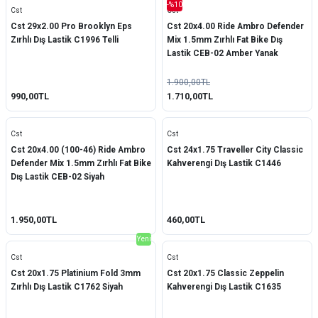
-%10
Cst
Cst
Cst 29x2.00 Pro Brooklyn Eps
Cst 20x4.00 Ride Ambro Defender
Zırhlı Dış Lastik C1996 Telli
Mix 1.5mm Zırhlı Fat Bike Dış
Lastik CEB-02 Amber Yanak
1.900,00TL
990,00TL
1.710,00TL
Cst
Cst
Cst 20x4.00 (100-46) Ride Ambro
Cst 24x1.75 Traveller City Classic
Defender Mix 1.5mm Zırhlı Fat Bike
Kahverengi Dış Lastik C1446
Dış Lastik CEB-02 Siyah
1.950,00TL
460,00TL
Yeni
Cst
Cst
Cst 20x1.75 Platinium Fold 3mm
Cst 20x1.75 Classic Zeppelin
Zırhlı Dış Lastik C1762 Siyah
Kahverengi Dış Lastik C1635