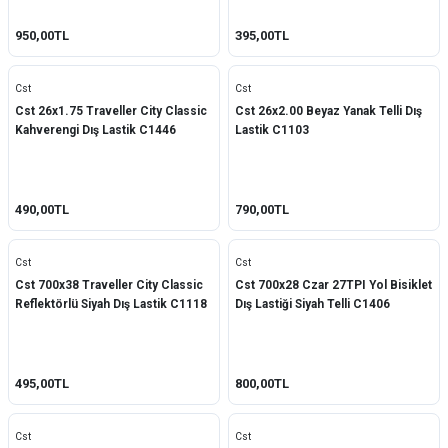
950,00TL
395,00TL
Cst
Cst
Cst 26x1.75 Traveller City Classic
Cst 26x2.00 Beyaz Yanak Telli Dış
Kahverengi Dış Lastik C1446
Lastik C1103
490,00TL
790,00TL
Cst
Cst
Cst 700x38 Traveller City Classic
Cst 700x28 Czar 27TPI Yol Bisiklet
Reflektörlü Siyah Dış Lastik C1118
Dış Lastiği Siyah Telli C1406
495,00TL
800,00TL
Cst
Cst