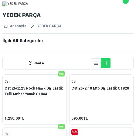
YEDEK PARÇA
Anasayfa
YEDEK PARÇA
İlgili Alt Kategoriler
Teker Grubu
SIRALA
Yeni
Cst
Cst
Cst 26x2.25 Rock Hawk Dış Lastik
Cst 26x2.10 Mtb Dış Lastik C1820
Telli Amber Yanak C1844
1.250,00TL
595,00TL
Yeni
-%30
Cst
Cst