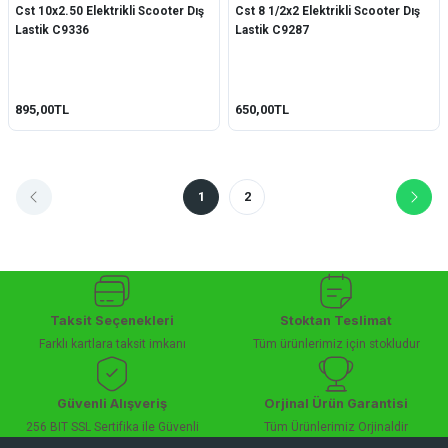
Cst 10x2.50 Elektrikli Scooter Dış
Cst 8 1/2x2 Elektrikli Scooter Dış
Lastik C9336
Lastik C9287
895,00TL
650,00TL
1
2
Taksit Seçenekleri
Stoktan Teslimat
Farklı kartlara taksit imkanı
Tüm ürünlerimiz için stokludur
Güvenli Alışveriş
Orjinal Ürün Garantisi
256 BIT SSL Sertifika ile Güvenli
Tüm Ürünlerimiz Orjinaldir