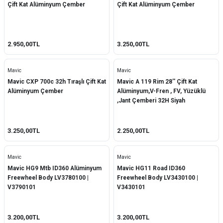
Çift Kat Alüminyum Çember
Çift Kat Alüminyum Çember
2.950,00TL
3.250,00TL
Mavic
Mavic
Mavic CXP 700c 32h Tıraşlı Çift Kat
Mavic A 119 Rim 28'' Çift Kat
Alüminyum Çember
Alüminyum,V-Fren , FV, Yüzüklü
,Jant Çemberi 32H Siyah
3.250,00TL
2.250,00TL
Mavic
Mavic
Mavic HG9 Mtb ID360 Alüminyum
Mavic HG11 Road ID360
Freewheel Body LV3780100 |
Freewheel Body LV3430100 |
V3790101
V3430101
3.200,00TL
3.200,00TL