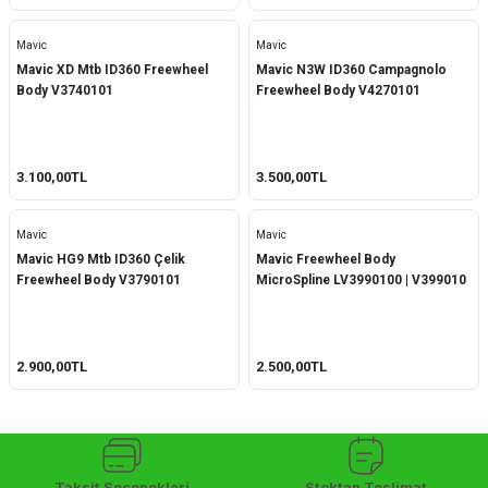
Mavic
Mavic
Mavic XD Mtb ID360 Freewheel
Mavic N3W ID360 Campagnolo
Body V3740101
Freewheel Body V4270101
3.100,00TL
3.500,00TL
Mavic
Mavic
Mavic HG9 Mtb ID360 Çelik
Mavic Freewheel Body
Freewheel Body V3790101
MicroSpline LV3990100 | V399010
2.900,00TL
2.500,00TL
Taksit Seçenekleri
Stoktan Teslimat