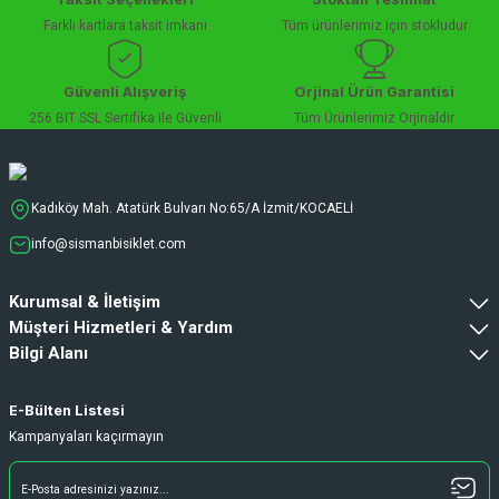
Farklı kartlara taksit imkanı
Tüm ürünlerimiz için stokludur
Güvenli Alışveriş
Orjinal Ürün Garantisi
256 BIT SSL Sertifika ile Güvenli
Tüm Ürünlerimiz Orjinaldir
Kadıköy Mah. Atatürk Bulvarı No:65/A İzmit/KOCAELİ
info@sismanbisiklet.com
Kurumsal & İletişim
Müşteri Hizmetleri & Yardım
Bilgi Alanı
E-Bülten Listesi
Kampanyaları kaçırmayın