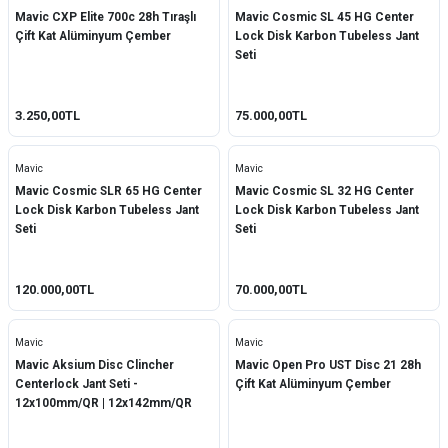
Mavic CXP Elite 700c 28h Tıraşlı
Mavic Cosmic SL 45 HG Center
Çift Kat Alüminyum Çember
Lock Disk Karbon Tubeless Jant
Seti
3.250,00TL
75.000,00TL
Mavic
Mavic
Mavic Cosmic SLR 65 HG Center
Mavic Cosmic SL 32 HG Center
Lock Disk Karbon Tubeless Jant
Lock Disk Karbon Tubeless Jant
Seti
Seti
120.000,00TL
70.000,00TL
Mavic
Mavic
Mavic Aksium Disc Clincher
Mavic Open Pro UST Disc 21 28h
Centerlock Jant Seti -
Çift Kat Alüminyum Çember
12x100mm/QR | 12x142mm/QR
P8693155