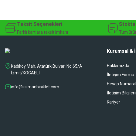
Chaoyang (12)
Chin Haur (1)
Taksit Seçenekleri
Stokta
Cobra (2)
Farklı kartlara taksit imkanı
Tüm ürün
Continental (12)
Kurumsal & İ
Cst (43)
Ctancto (1)
Hakkımızda
Kadıköy Mah. Atatürk Bulvarı No:65/A
İzmit/KOCAELİ
Dahon (5)
İletişim Formu
Hesap Numaral
Double Tree (15)
info@sismanbisiklet.com
İletişim Bilgiler
Dt Swiss (5)
Kariyer
Duro (1)
Enlee (45)
Epic (1)