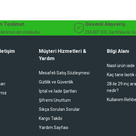
n Teslimat
Güvenli Alışveriş
lerimiz için stokludur
256 BIT SSL Sertifika ile G
letişim
Müşteri Hizmetleri &
Bilgi Alanı
Yardım
Nasıl ürün iade
Mesafeli Satış Sözleşmesi
Kaç tane lastik
Gizlilik ve Güvenlik
arı
28 ile 29 inç ar
nedir?
İptal ve İade Şartları
imiz
Kullanım Rehbe
Şifremi Unuttum
Sıkça Sorulan Sorular
Kargo Takibi
Yardım Sayfası