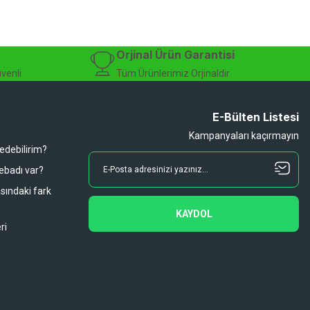
Orjinal Ürün Garantisi
üvenli
Tüm Ürünlerimiz Orjinaldir
E-Bülten Listesi
Kampanyaları kaçırmayın
 edebilirim?
 ebadı var?
asındaki fark
KAYDOL
ri